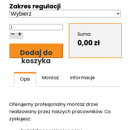
Zakres regulacji
ilość
Ościeżnica
Suma:
bezprzylgowa
0,00
zł
Lakierowane,
Dodaj do
Higloss
koszyka
Montaż
Informacje
Opis
Oferujemy profesjonalny montaż drzwi
realizowany przez naszych pracowników. Co
zyskujesz: