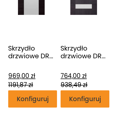
Skrzydło
Skrzydło
drzwiowe DRE
drzwiowe DRE
Vetro A1
Scala
969,00
zł
764,00
zł
1191,87
zł
938,49
zł
Konfiguruj
Konfiguruj