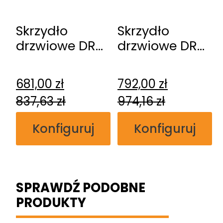
Skrzydło
Skrzydło
drzwiowe DRE
drzwiowe DRE
Premium
Nestor 1
681,00
zł
792,00
zł
837,63
zł
974,16
zł
Konfiguruj
Konfiguruj
SPRAWDŹ PODOBNE
PRODUKTY