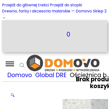
Przejdź do głównej treści
Przejdź do stopki
Drewno, farby i akcesoria malarskie — Domovo Sklep 2
→
0
Domovo
Global DRE
Ościeżnica bezprzylgowa Lakierowane, Higloss
Brak prod
koszy
🔍