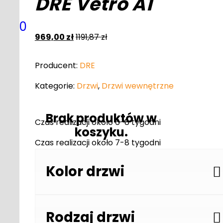
DRE Vetro A1
0
969,00
zł
1191,87
zł
Producent:
DRE
Kategorie:
Drzwi
,
Drzwi wewnętrzne
Brak produktów w
Czas realizacji około 6-8 tygodni
koszyku.
Czas realizacji około 7-8 tygodni
Kolor drzwi
Rodzaj drzwi