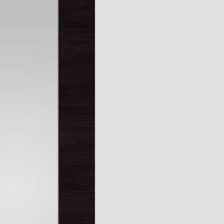
i
IA
ady
ustyczne
ie
 ogrzewanie podłogowe
ankowe
turalne
limerowe
 przypodłogowe
C
zenia do listew