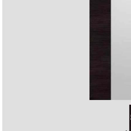
PROMOC
Drzwi 
Montaż
Darmo
MONTAŻ
KONTAK