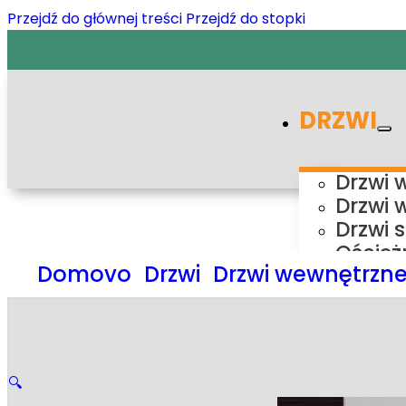
Przejdź do głównej treści
Przejdź do stopki
DRZWI
Drzwi 
Drzwi 
Drzwi 
Oścież
Domovo
Drzwi
Drzwi wewnętrzn
Ośc
Ośc
Ośc
Ośc
Syste
🔍