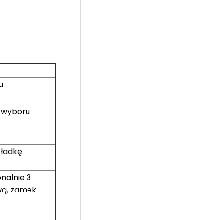
a
o wyboru
kładkę
nalnie 3
wą, zamek
)