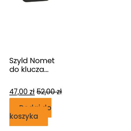
Szyld Nomet
do klucza
czarny mat-
stal
47,00
zł
52,00
zł
szlachetna T-
002-120.P61-
Dodaj do
G8
koszyka