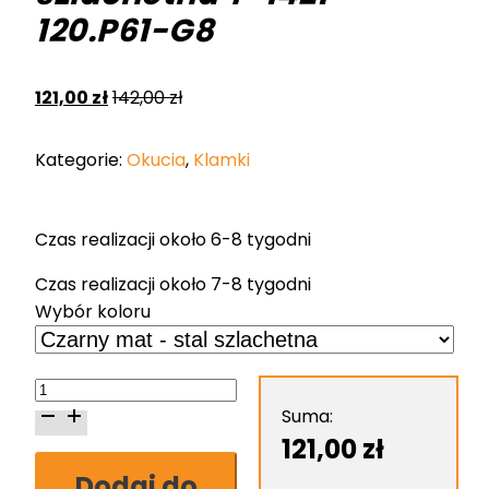
120.P61-G8
121,00
zł
142,00
zł
Kategorie:
Okucia
,
Klamki
Czas realizacji około 6-8 tygodni
Czas realizacji około 7-8 tygodni
Wybór koloru
ilość
Klamka
Suma:
Nomet
121,00
zł
Pem
Dodaj do