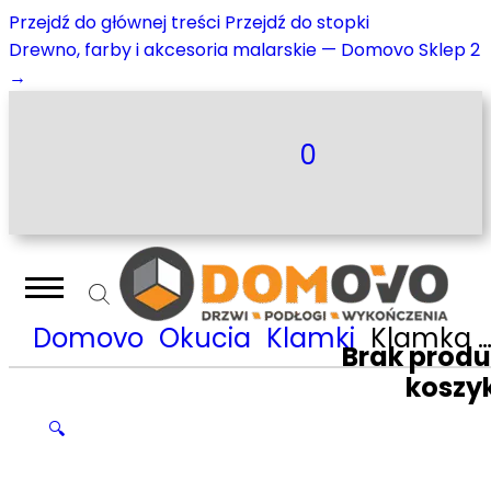
Przejdź do głównej treści
Przejdź do stopki
Drewno, farby i akcesoria malarskie — Domovo Sklep 2
→
0
Domovo
Okucia
Klamki
Klamka Nomet Pem – czarny mat-stal szlachetna T-1421-120.P61-G8
Brak prod
koszy
🔍