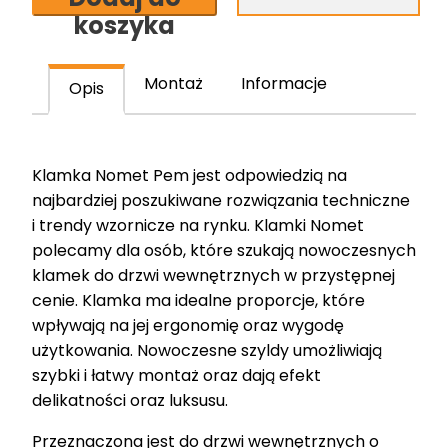
-
koszyka
czarny
mat-
stal
Montaż
Informacje
Opis
szlachetna
T-
1421-
Klamka Nomet Pem jest odpowiedzią na
120.P61-
najbardziej poszukiwane rozwiązania techniczne
G8
i trendy wzornicze na rynku. Klamki Nomet
polecamy dla osób, które szukają nowoczesnych
klamek do drzwi wewnętrznych w przystępnej
cenie. Klamka ma idealne proporcje, które
wpływają na jej ergonomię oraz wygodę
użytkowania. Nowoczesne szyldy umożliwiają
szybki i łatwy montaż oraz dają efekt
delikatności oraz luksusu.
Przeznaczona jest do drzwi wewnętrznych o