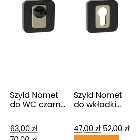
Szyld Nomet
Szyld Nomet
do WC czarny
do wkładki
mat-stal
nikiel mat T-
szlachetna T-
003-120.P61-
63,00
zł
47,00
zł
52,00
zł
004-120.P61-
G8
70,00
zł