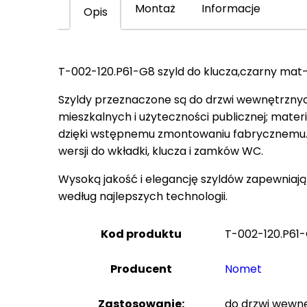
Montaż
Informacje
Opis
T-002-120.P61-G8 szyld do klucza,czarny mat-
Szyldy przeznaczone są do drzwi wewnętrzny
mieszkalnych i użyteczności publicznej; mate
dzięki wstępnemu zmontowaniu fabrycznemu.
wersji do wkładki, klucza i zamków WC.
Wysoką jakość i elegancję szyldów zapewniają
według najlepszych technologii.
Kod produktu
T-002-120.P61
Producent
Nomet
Zastosowanie:
do drzwi wewn