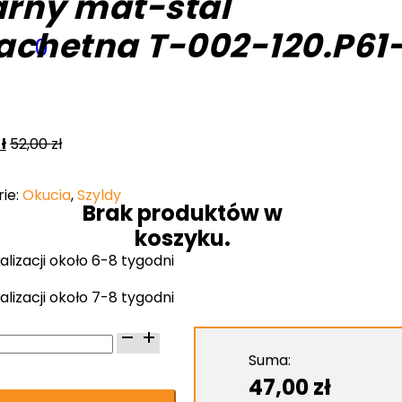
arny mat-stal
lachetna T-002-120.P61
0
ł
52,00
zł
ie:
Okucia
,
Szyldy
Brak produktów w
koszyku.
alizacji około 6-8 tygodni
alizacji około 7-8 tygodni
Suma:
47,00
zł