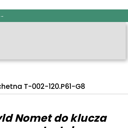
 →
chetna T-002-120.P61-G8
yld Nomet do klucza