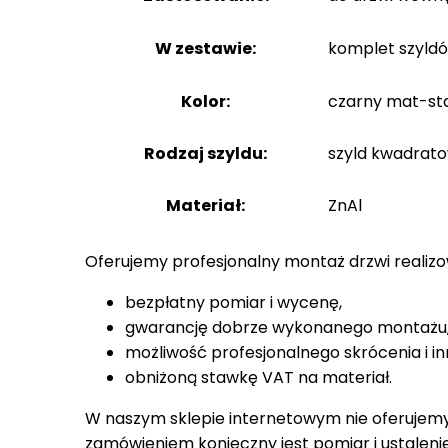
W zestawie:
komplet szyldó
Kolor:
czarny mat-sta
Rodzaj szyldu:
szyld kwadrat
Materiał:
ZnAl
Oferujemy profesjonalny montaż drzwi realiz
bezpłatny pomiar i wycenę,
gwarancję dobrze wykonanego montażu
możliwość profesjonalnego skrócenia i in
obniżoną stawkę VAT na materiał.
W naszym sklepie internetowym nie oferujemy
zamówieniem konieczny jest pomiar i ustaleni