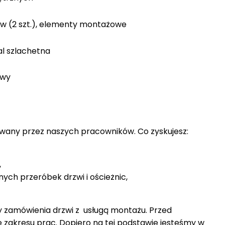
w (2 szt.), elementy montażowe
l szlachetna
owy
owany przez naszych pracowników. Co zyskujesz:
,
nych przeróbek drzwi i ościeżnic,
 zamówienia drzwi z usługą montażu. Przed
e zakresu prac. Dopiero na tej podstawie jesteśmy w