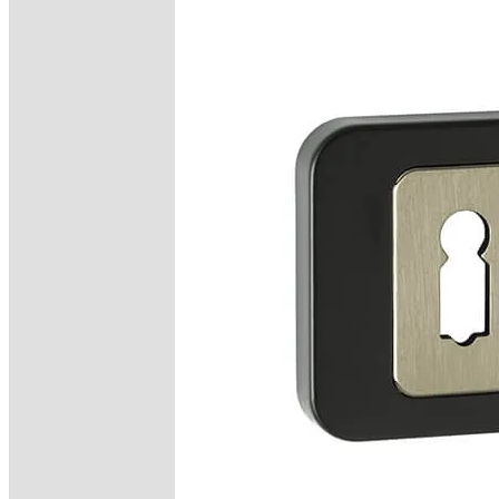
OKUCIA
Klamk
Szyldy
AKCESOR
Podkł
Ak
Fol
Na
Pi
Na
Po
Listwy
PV
Wykońc