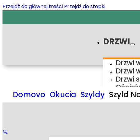
Przejdź do głównej treści
Przejdź do stopki
DRZWI
Drzwi 
Drzwi 
Drzwi 
Oścież
Domovo
Okucia
Szyldy
Szyld N
Ośc
Ośc
Ośc
Ośc
Syste
🔍