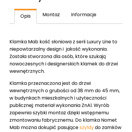
kość
słoniowa
Montaż
Informacje
Opis
T-
1941-
126.P67
Klamka Mab kość słoniowa z serii Luxury Line to
niepowtarzalny design i jakość wykonania.
Została stworzona dla osób, które szukają
nowoczesnych i designerskich klamek do drzwi
wewnętrznych.
Klamka przeznaczona jest do drzwi
wewnętrznych o grubości od 38 mm do 45 mm,
w budynkach mieszkalnych i użyteczności
publicznej; materiał wykonania ZnAl. Wyrób
zapewnia szybki montaż dzięki wstępnemu
zmontowaniu fabrycznemu. Do klamka Nomet
Mab można dokupić pasujące
szyldy
do zamków