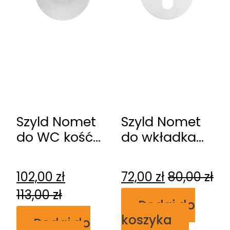
Szyld Nomet
Szyld Nomet
do WC kość
do wkładka
słoniowa T-
kość słoniowa
004-126.P67
T-003-126.P67
102,00
zł
72,00
zł
80,00
zł
113,00
zł
Dodaj do
koszyka
Dodaj do