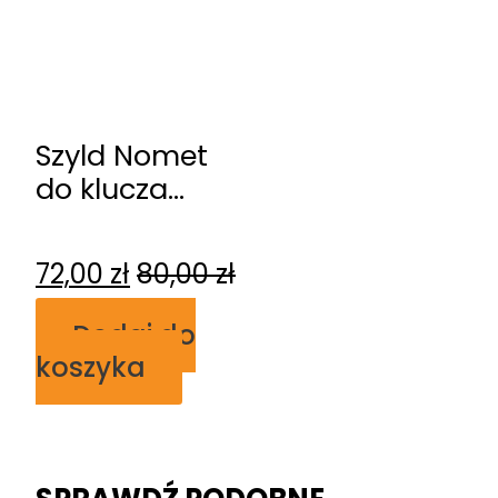
Szyld Nomet
do klucza
kość słoniowa
T-002-126.P67
72,00
zł
80,00
zł
Dodaj do
koszyka