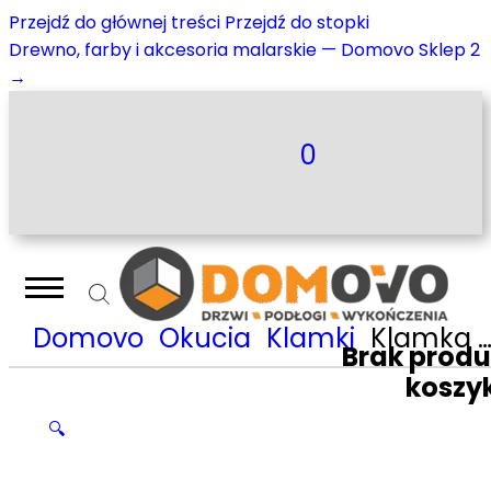
Przejdź do głównej treści
Przejdź do stopki
Drewno, farby i akcesoria malarskie — Domovo Sklep 2
→
0
Domovo
Okucia
Klamki
Klamka Nomet Mab Lux – kość słoniowa T-1941-126.P67
Brak prod
koszy
🔍