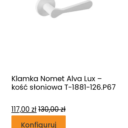
Klamka Nomet Alva Lux –
kość słoniowa T-1881-126.P67
117,00
zł
130,00
zł
Konfiguruj