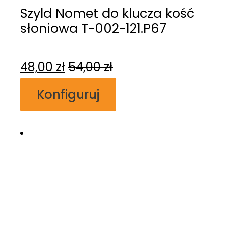
Szyld Nomet do klucza kość
słoniowa T-002-121.P67
48,00
zł
54,00
zł
Konfiguruj