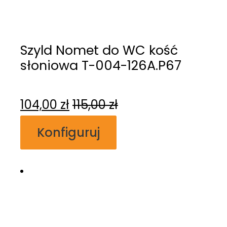
Szyld Nomet do WC kość
słoniowa T-004-126A.P67
104,00
zł
115,00
zł
Konfiguruj