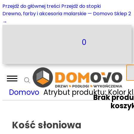
Przejdź do głównej treści
Przejdź do stopki
Drewno, farby i akcesoria malarskie — Domovo Sklep 2
→
0
Domovo
Atrybut produktu: Kolor klamki
Brak prod
koszy
Kość słoniowa