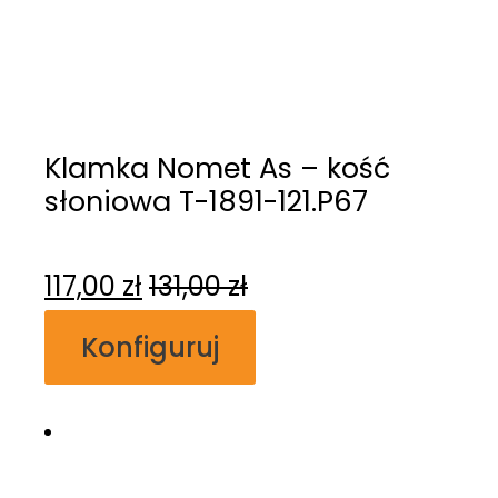
Klamka Nomet As – kość
słoniowa T-1891-121.P67
117,00
zł
131,00
zł
Konfiguruj