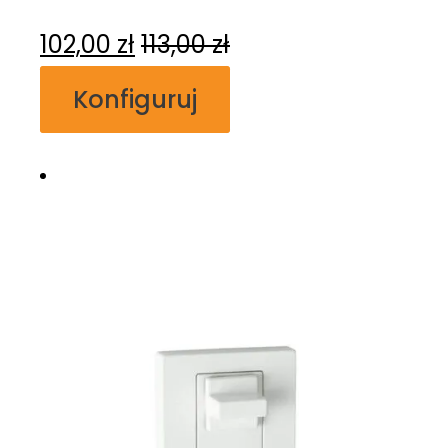
102,00
zł
113,00
zł
Konfiguruj