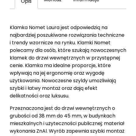
Opis
połysk
T-
1801-
Klamka Nomet Laura jest odpowiedzią na
123.G8-
najbardziej poszukiwane rozwiązania techniczne
G2
i trendy wzornicze na rynku. Klamki Nomet
polecamy dla osób, które szukają nowoczesnych
klamek do drzwi wewnętrznych w przystępnej
cenie. Klamka ma idealne proporcje, które
wpływają na jej ergonomię oraz wygodę
użytkowania. Nowoczesne szyldy umożliwiają
szybki i łatwy montaż oraz dają efekt
delikatności oraz luksusu.
Przeznaczona jest do drzwi wewnętrznych o
grubości od 38 mm do 45 mm, w budynkach
mieszkalnych i użyteczności publicznej; materiał
wykonania ZnAl. Wyrób zapewnia szybki montaż