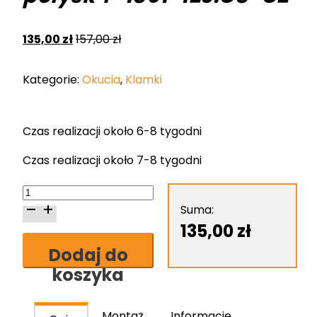
135,00
zł
157,00
zł
Kategorie:
Okucia
,
Klamki
Czas realizacji około 6-8 tygodni
Czas realizacji około 7-8 tygodni
ilość
Klamka
Suma:
Nomet
135,00
zł
Laura
Dodaj do
-
koszyka
stal
szlachetna-
chrom
Montaż
Informacje