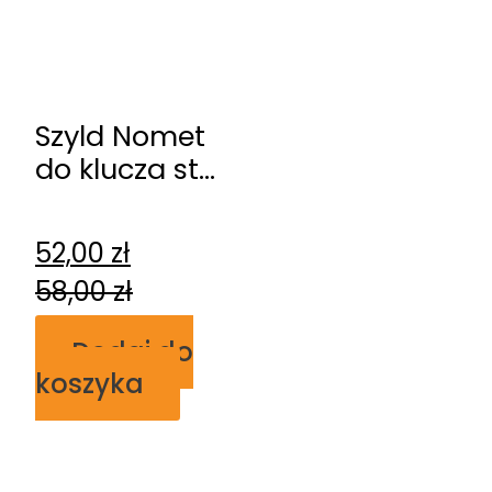
Szyld Nomet
do klucza stal
szlachetna-
chrom T-002-
52,00
zł
123.G8-G2
58,00
zł
Dodaj do
koszyka