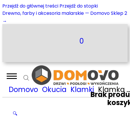
Przejdź do głównej treści
Przejdź do stopki
Drewno, farby i akcesoria malarskie — Domovo Sklep 2
→
0
Domovo
Okucia
Klamki
Klamka Nomet Laura – stal szlachetna-chrom połysk T-1801-123.G8-G2
Brak prod
koszy
🔍