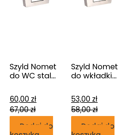
Szyld Nomet
Szyld Nomet
do WC stal
do wkładki
szlachetna-
stal
chrom połysk
szlachetna-
60,00
zł
53,00
zł
T-004-
chrom T-003-
67,00
zł
58,00
zł
123.G8-G2
123.G8-G2
Dodaj do
Dodaj do
koszyka
koszyka