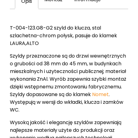
Opis
połysk
T-
004-
T-004-123.G8-G2 szyld do klucza, stal
123.G8-
szlachetna-chrom połysk, pasuje do klamek
G2
LAURA,ALTO
Szyldy przeznaczone są do drzwi wewnętrznych
o grubości od 38 mm do 45 mm, w budynkach
mieszkalnych i użyteczności publicznej; materiał
wykonania ZnAl. Wyrób zapewnia szybki montaż
dzięki wstępnemu zmontowaniu fabrycznemu.
Szyldy dopasowane są do klamek
Nomet
.
Występują w wersji do wkładki, klucza i zamków
WC.
Wysoką jakość i elegancję szyldów zapewniają
najlepsze materiały użyte do produkcji oraz
wykonanie według najlepszych technologii.