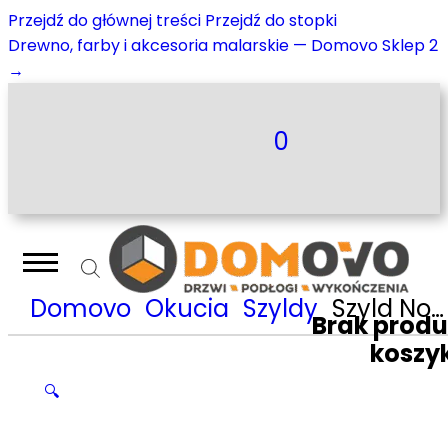
Przejdź do głównej treści
Przejdź do stopki
Drewno, farby i akcesoria malarskie — Domovo Sklep 2
→
0
Domovo
Okucia
Szyldy
Szyld Nomet do WC stal szlachetna-chrom połysk T-004-123.G8-G2
Brak prod
koszy
🔍