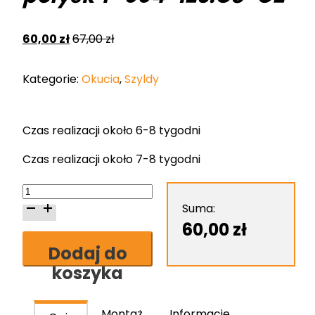
60,00
zł
67,00
zł
Kategorie:
Okucia
,
Szyldy
Czas realizacji około 6-8 tygodni
Czas realizacji około 7-8 tygodni
ilość
Szyld
Suma:
Nomet
60,00
zł
do
Dodaj do
WC
koszyka
stal
szlachetna-
chrom
Montaż
Informacje