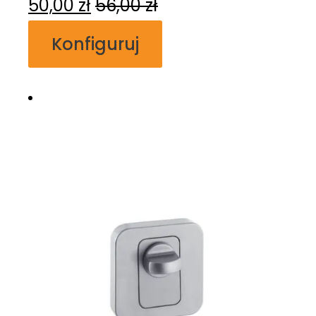
50,00
zł
56,00
zł
Konfiguruj