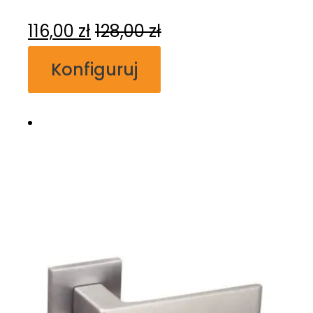
116,00
zł
128,00
zł
Konfiguruj