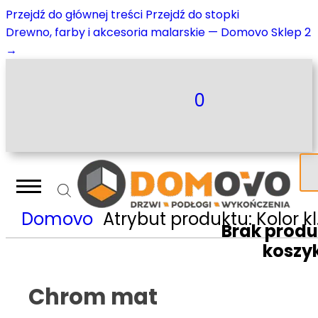
Przejdź do głównej treści
Przejdź do stopki
Drewno, farby i akcesoria malarskie — Domovo Sklep 2
→
0
Domovo
Atrybut produktu: Kolor klamki
Brak prod
koszy
Chrom mat