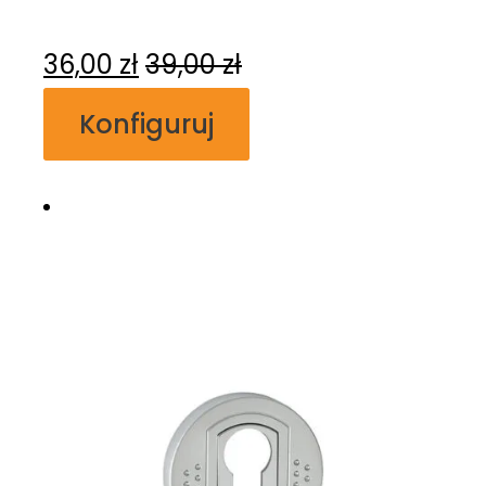
36,00
zł
39,00
zł
Konfiguruj