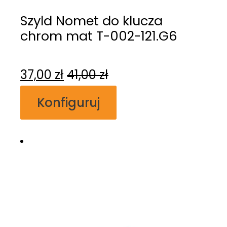
Szyld Nomet do klucza
chrom mat T-002-121.G6
37,00
zł
41,00
zł
Konfiguruj