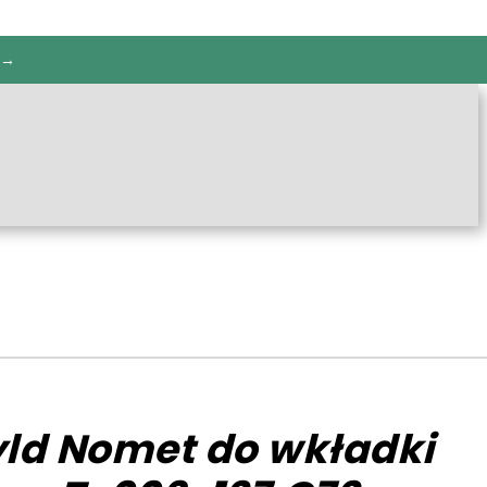
 →
yld Nomet do wkładki