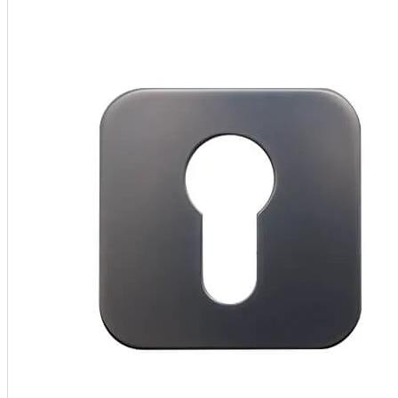
OKUCIA
Klamk
Szyldy
AKCESOR
Podkł
Ak
Fol
Na
Pi
Na
Po
Listwy
PV
Wykońc