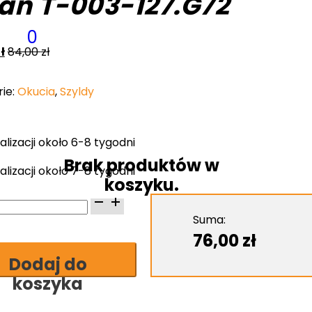
tan T-003-127.G72
0
ł
84,00
zł
ie:
Okucia
,
Szyldy
alizacji około 6-8 tygodni
Brak produktów w
alizacji około 7-8 tygodni
koszyku.
Suma:
76,00
zł
Dodaj do
koszyka