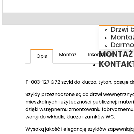
PROMOC
Drzwi 
Montaż
Darmo
MONTAŻ
Montaż
Informacje
Opis
KONTAK
T-003-127.G72 szyld do klucza, tytan, pasuje 
Szyldy przeznaczone są do drzwi wewnętrzny
mieszkalnych i użyteczności publicznej; mate
dzięki wstępnemu zmontowaniu fabrycznemu.
wersji do wkładki, klucza i zamków WC.
Wysoką jakość i elegancję szyldów zapewniają