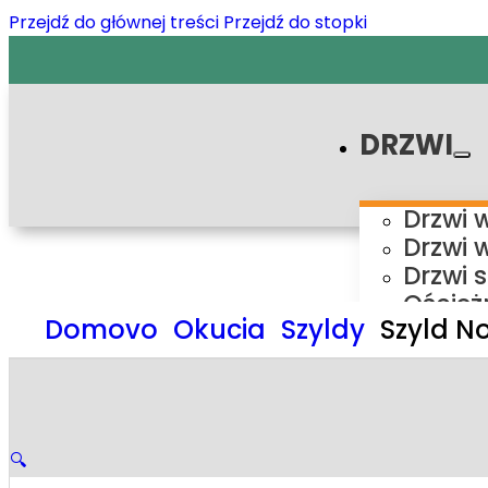
Przejdź do głównej treści
Przejdź do stopki
DRZWI
Drzwi 
Drzwi 
Drzwi 
Oścież
Domovo
Okucia
Szyldy
Szyld N
Ośc
Ośc
Ośc
Ośc
Syste
🔍