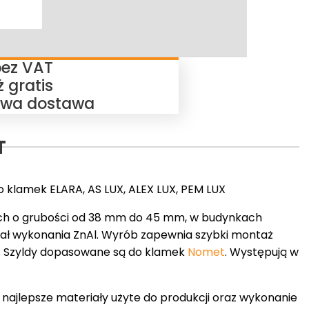
003-
JE
127.G72
bez VAT
 gratis
wa dostawa
T
do klamek ELARA, AS LUX, ALEX LUX, PEM LUX
ch o grubości od 38 mm do 45 mm, w budynkach
riał wykonania ZnAl. Wyrób zapewnia szybki montaż
 Szyldy dopasowane są do klamek
Nomet
. Występują w
 najlepsze materiały użyte do produkcji oraz wykonanie