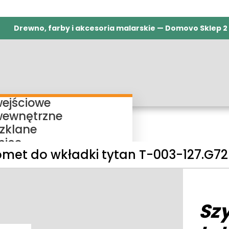
Drewno, farby i akcesoria malarskie — Domovo Sklep 2
wejściowe
wewnętrzne
szklane
nice
omet do wkładki tytan T-003-127.G72
ieżnice regulowane
ieżnice bezprzylgowe
ieżnice rewersyjne
ieżnice stałe
Sz
my przesuwne