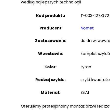
według najlepszych technologii.
Kod produktu
T-003-127.G72
Producent
Nomet
Zastosowanie:
do drzwi wewn
W zestawie:
komplet szyldó
Kolor:
tytan
Rodzaj szyldu:
szyld kwadrat
Materiał:
ZnAl
Oferujemy profesjonalny montaż drzwi realiz