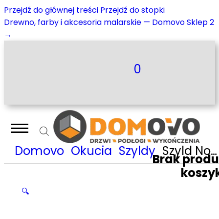
Przejdź do głównej treści
Przejdź do stopki
Drewno, farby i akcesoria malarskie — Domovo Sklep 2
→
0
Domovo
Okucia
Szyldy
Szyld Nomet do wkładki nikiel mat T-003-121.G5
Brak prod
koszy
🔍