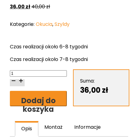
36,00
zł
40,00
zł
Kategorie:
Okucia
,
Szyldy
Czas realizacji około 6-8 tygodni
Czas realizacji około 7-8 tygodni
ilość
Szyld
Suma:
Nomet
36,00
zł
do
Dodaj do
wkładki
koszyka
nikiel
mat
T-
Montaż
Informacje
Opis
003-