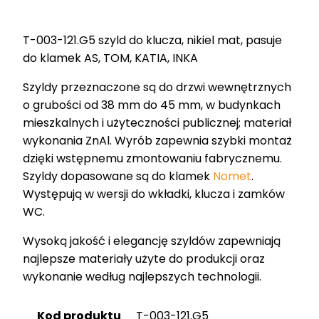
121.G5
T-003-121.G5 szyld do klucza, nikiel mat, pasuje
do klamek AS, TOM, KATIA, INKA
Szyldy przeznaczone są do drzwi wewnętrznych
o grubości od 38 mm do 45 mm, w budynkach
mieszkalnych i użyteczności publicznej; materiał
wykonania ZnAl. Wyrób zapewnia szybki montaż
dzięki wstępnemu zmontowaniu fabrycznemu.
Szyldy dopasowane są do klamek
Nomet
.
Występują w wersji do wkładki, klucza i zamków
WC.
Wysoką jakość i elegancję szyldów zapewniają
najlepsze materiały użyte do produkcji oraz
wykonanie według najlepszych technologii.
Kod produktu
T-003-121.G5