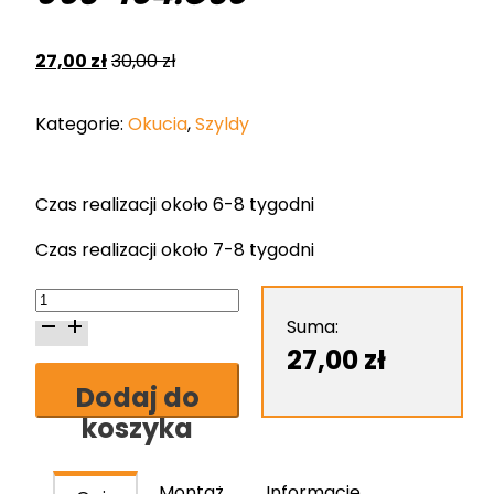
27,00
zł
30,00
zł
Kategorie:
Okucia
,
Szyldy
Czas realizacji około 6-8 tygodni
Czas realizacji około 7-8 tygodni
ilość
Szyld
Suma:
Nomet
27,00
zł
do
Dodaj do
wkładki
koszyka
mosiądz
lakierowany
T-
Montaż
Informacje