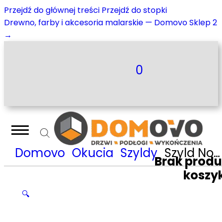
Przejdź do głównej treści
Przejdź do stopki
Drewno, farby i akcesoria malarskie — Domovo Sklep 2
→
0
Domovo
Okucia
Szyldy
Szyld Nomet do wkładki mosiądz lakierowany T-003-104.G30
Brak prod
koszy
🔍