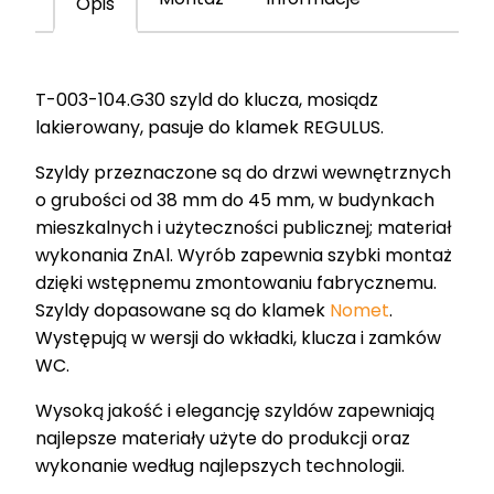
Opis
003-
104.G30
T-003-104.G30 szyld do klucza, mosiądz
lakierowany, pasuje do klamek REGULUS.
Szyldy przeznaczone są do drzwi wewnętrznych
o grubości od 38 mm do 45 mm, w budynkach
mieszkalnych i użyteczności publicznej; materiał
wykonania ZnAl. Wyrób zapewnia szybki montaż
dzięki wstępnemu zmontowaniu fabrycznemu.
Szyldy dopasowane są do klamek
Nomet
.
Występują w wersji do wkładki, klucza i zamków
WC.
Wysoką jakość i elegancję szyldów zapewniają
najlepsze materiały użyte do produkcji oraz
wykonanie według najlepszych technologii.