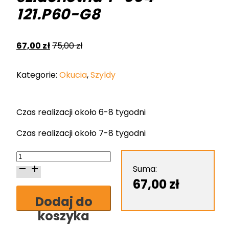
121.P60-G8
67,00
zł
75,00
zł
Kategorie:
Okucia
,
Szyldy
Czas realizacji około 6-8 tygodni
Czas realizacji około 7-8 tygodni
ilość
Szyld
Suma:
Nomet
67,00
zł
do
Dodaj do
klucza
koszyka
biały