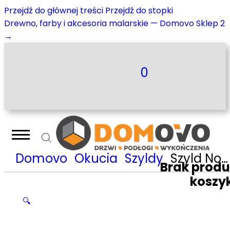
Przejdź do głównej treści
Przejdź do stopki
Drewno, farby i akcesoria malarskie — Domovo Sklep 2
→
0
Domovo
Okucia
Szyldy
Szyld Nomet do klucza biały połysk-stal szlachetna T-004-121.P60-G8
Brak prod
koszy
🔍