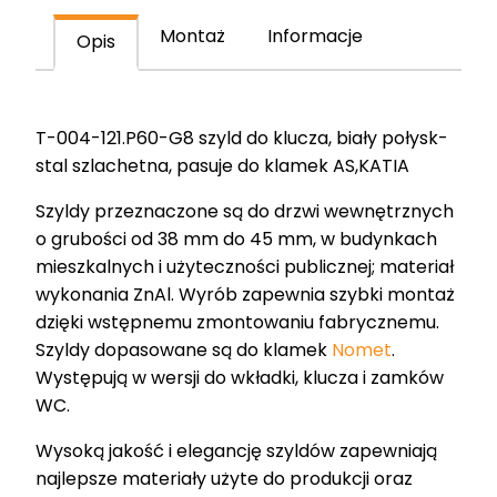
połysk-
stal
Montaż
Informacje
Opis
szlachetna
T-
004-
T-004-121.P60-G8 szyld do klucza, biały połysk-
121.P60-
stal szlachetna, pasuje do klamek AS,KATIA
G8
Szyldy przeznaczone są do drzwi wewnętrznych
o grubości od 38 mm do 45 mm, w budynkach
mieszkalnych i użyteczności publicznej; materiał
wykonania ZnAl. Wyrób zapewnia szybki montaż
dzięki wstępnemu zmontowaniu fabrycznemu.
Szyldy dopasowane są do klamek
Nomet
.
Występują w wersji do wkładki, klucza i zamków
WC.
Wysoką jakość i elegancję szyldów zapewniają
najlepsze materiały użyte do produkcji oraz