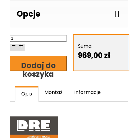
Opcje
ilość
Skrzydło
Suma:
drzwiowe
969,00
zł
DRE
Dodaj do
Vetro
koszyka
A10
Montaż
Informacje
Opis