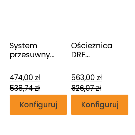
System
Ościeżnica
przesuwny
DRE
DRE
regulowana
naścienny
bezprzylgowa
474,00
zł
563,00
zł
538,74
zł
626,07
zł
Konfiguruj
Konfiguruj