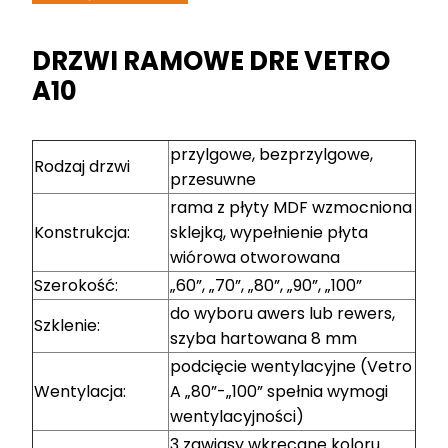
DRZWI RAMOWE DRE VETRO
A10
przylgowe, bezprzylgowe,
Rodzaj drzwi
przesuwne
rama z płyty MDF wzmocniona
Konstrukcja:
sklejką, wypełnienie płyta
wiórowa otworowana
Szerokość:
„60”, „70”, „80”, „90”, „100”
do wyboru awers lub rewers,
Szklenie:
szyba hartowana 8 mm
podcięcie wentylacyjne (Vetro
Wentylacja:
A „80”-„100” spełnia wymogi
wentylacyjności)
3 zawiasy wkręcane koloru