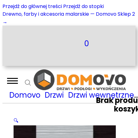
Przejdź do głównej treści
Przejdź do stopki
Drewno, farby i akcesoria malarskie — Domovo Sklep 2
→
0
Domovo
Drzwi
Drzwi wewnętrzne
Brak prod
koszy
🔍