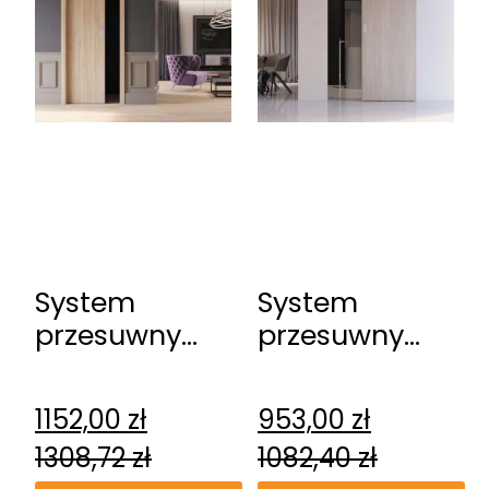
System
System
przesuwny
przesuwny
DRE Kasetowy
DRE
ościeżnicowy
naścienny
1152,00
zł
953,00
zł
Spazio CD
1308,72
zł
1082,40
zł