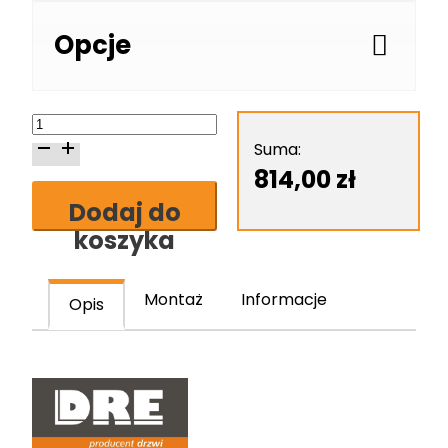
Opcje
ilość
Skrzydło
Suma:
drzwiowe
814,00
zł
DRE
Dodaj do
Verano
koszyka
1
Montaż
Informacje
Opis