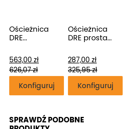
Ościeżnica
Ościeżnica
DRE
DRE prosta
regulowana
soft
bezprzylgowa
przylgowa
563,00
zł
287,00
zł
626,07
zł
325,95
zł
Konfiguruj
Konfiguruj
SPRAWDŹ PODOBNE
PRODUKTY