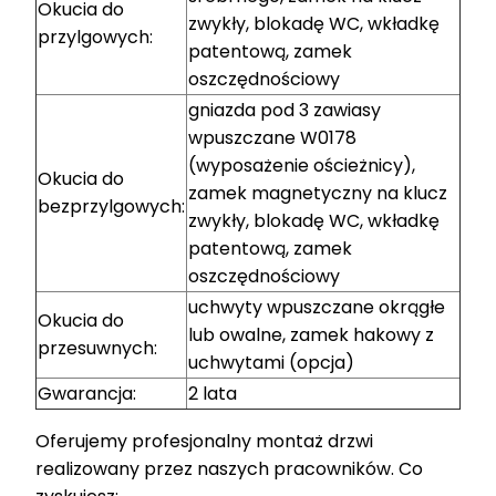
Okucia do
zwykły, blokadę WC, wkładkę
przylgowych:
patentową, zamek
oszczędnościowy
gniazda pod 3 zawiasy
wpuszczane W0178
(wyposażenie ościeżnicy),
Okucia do
zamek magnetyczny na klucz
bezprzylgowych:
zwykły, blokadę WC, wkładkę
patentową, zamek
oszczędnościowy
uchwyty wpuszczane okrągłe
Okucia do
lub owalne, zamek hakowy z
przesuwnych:
uchwytami (opcja)
Gwarancja:
2 lata
Oferujemy profesjonalny montaż drzwi
realizowany przez naszych pracowników. Co