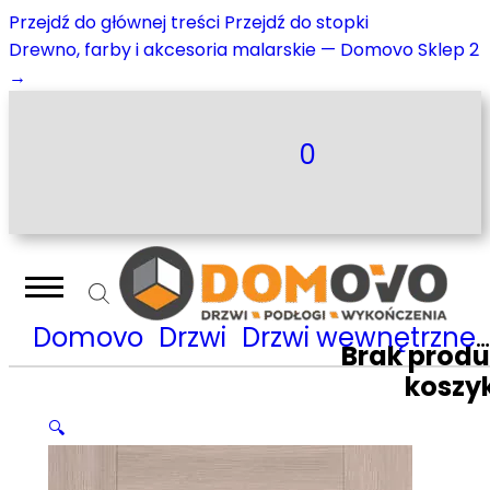
Przejdź do głównej treści
Przejdź do stopki
Drewno, farby i akcesoria malarskie — Domovo Sklep 2
→
0
Domovo
Drzwi
Drzwi wewnętrzne
Brak prod
koszy
🔍