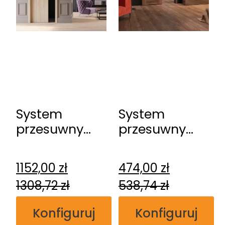
System
System
przesuwny
przesuwny
DRE Kasetowy
DRE
ościeżnicowy
naścienny
1152,00
zł
474,00
zł
1308,72
zł
538,74
zł
Konfiguruj
Konfiguruj