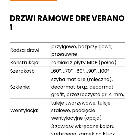
DRZWI RAMOWE DRE VERANO
1
przylgowe, bezprzylgowe,
Rodzaj drzwi
przesuwne
Konstrukcja:
ramiaki z płyty MDF (pełne)
Szerokość:
„60”, „70”, „80”, „90”, „100”
szyba mat dre (mleczna),
Szklenie:
decormat brąz, decormat
grafit, przezroczysta gr. 4 mm,
tuleje tworzywowe, tuleje
Wentylacja:
stalowe, podcięcie
wentylacyjne (opcja)
3 zawiasy wkręcane koloru
srebrnego, zamek na klucz