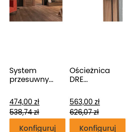
System
Ościeżnica
przesuwny
DRE
DRE
regulowana
naścienny
bezprzylgowa
474,00
zł
563,00
zł
538,74
zł
626,07
zł
Konfiguruj
Konfiguruj