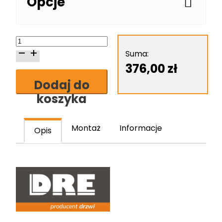
Opcje
ilość
Skrzydło
Suma:
drzwiowe
376,00
zł
DRE
Dodaj do
Standard
koszyka
10
Montaż
Informacje
Opis