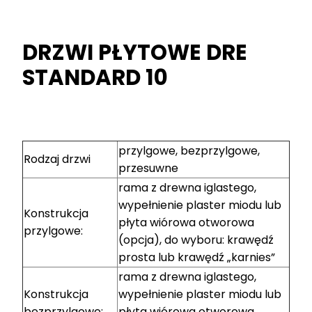
DRZWI PŁYTOWE DRE
STANDARD 10
przylgowe, bezprzylgowe,
Rodzaj drzwi
przesuwne
rama z drewna iglastego,
wypełnienie plaster miodu lub
Konstrukcja
płyta wiórowa otworowa
przylgowe:
(opcja), do wyboru: krawędź
prosta lub krawędź „karnies”
rama z drewna iglastego,
Konstrukcja
wypełnienie plaster miodu lub
bezprzylgowe:
płyta wiórowa otworowa