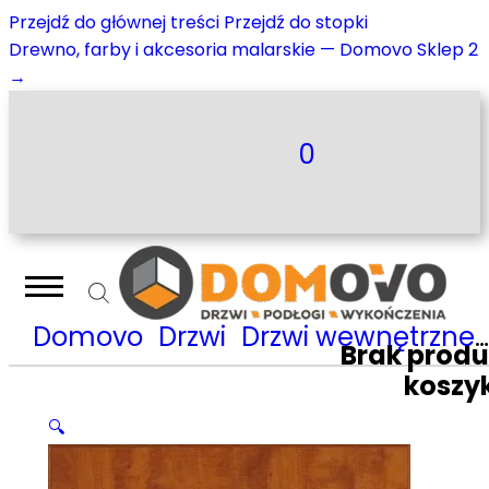
Przejdź do głównej treści
Przejdź do stopki
Drewno, farby i akcesoria malarskie — Domovo Sklep 2
→
0
Domovo
Drzwi
Drzwi wewnętrzne
Brak prod
koszy
🔍