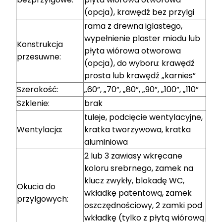
(opcja), krawędź bez przylgi
rama z drewna iglastego,
wypełnienie plaster miodu lub
Konstrukcja
płyta wiórowa otworowa
przesuwne:
(opcja), do wyboru: krawędź
prosta lub krawędź „karnies”
Szerokość:
„60”, „70”, „80”, „90”, „100”, „110”
Szklenie:
brak
tuleje, podcięcie wentylacyjne,
Wentylacja:
kratka tworzywowa, kratka
aluminiowa
2 lub 3 zawiasy wkręcane
koloru srebrnego, zamek na
klucz zwykły, blokadę WC,
Okucia do
wkładkę patentową, zamek
przylgowych:
oszczędnościowy, 2 zamki pod
wkładkę (tylko z płytą wiórową