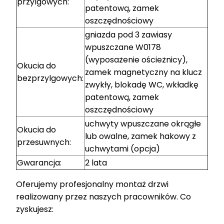
przylgowych:
patentową, zamek
oszczędnościowy
gniazda pod 3 zawiasy
wpuszczane W0178
(wyposażenie ościeżnicy),
Okucia do
zamek magnetyczny na klucz
bezprzylgowych:
zwykły, blokadę WC, wkładkę
patentową, zamek
oszczędnościowy
uchwyty wpuszczane okrągłe
Okucia do
lub owalne, zamek hakowy z
przesuwnych:
uchwytami (opcja)
Gwarancja:
2 lata
Oferujemy profesjonalny montaż drzwi
realizowany przez naszych pracowników. Co
zyskujesz: