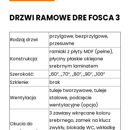
DRZWI RAMOWE DRE FOSCA 3
przylgowe, bezprzylgowe,
Rodzaj drzwi
przesuwne
ramiaki z płyty MDF (pełne),
Konstrukcja:
płyciny płaskie oklejone
srebrnym laminatem
Szerokość:
„60”, „70”, „80”, „90”, „100”
Szklenie:
brak
tuleje tworzywowe, tuleje
Wentylacja:
stalowe, podcięcie
wentylacyjne (opcja)
3 zawiasy wkręcane koloru
srebrnego, zamek na klucz
Okucia do
zwykły, blokadę WC, wkładkę