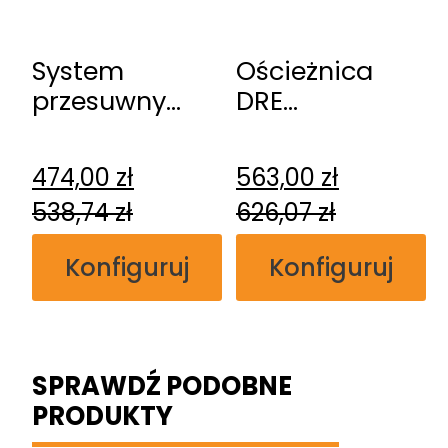
System
Ościeżnica
przesuwny
DRE
DRE
regulowana
naścienny
bezprzylgowa
474,00
zł
563,00
zł
538,74
zł
626,07
zł
Konfiguruj
Konfiguruj
SPRAWDŹ PODOBNE
PRODUKTY