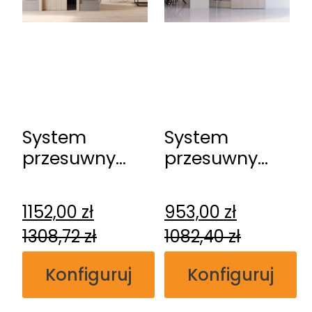
System
System
przesuwny
przesuwny
DRE Kasetowy
DRE
ościeżnicowy
naścienny
1152,00
zł
953,00
zł
Spazio CD
1308,72
zł
1082,40
zł
Konfiguruj
Konfiguruj