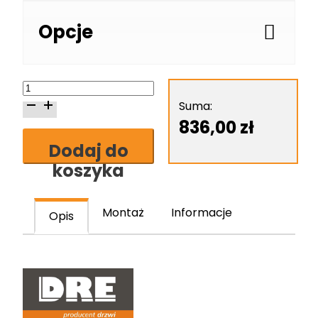
Opcje
ilość
Skrzydło
Suma:
drzwiowe
836,00
zł
DRE
Dodaj do
Fosca
koszyka
3
Montaż
Informacje
Opis