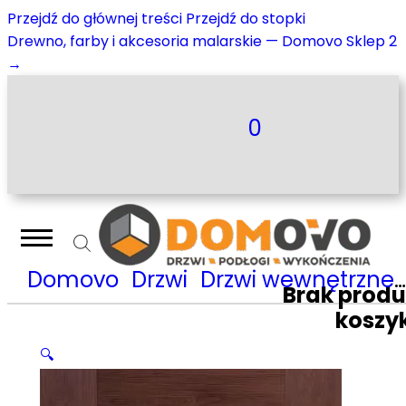
Przejdź do głównej treści
Przejdź do stopki
Drewno, farby i akcesoria malarskie — Domovo Sklep 2
→
0
Domovo
Drzwi
Drzwi wewnętrzne
Brak prod
koszy
🔍