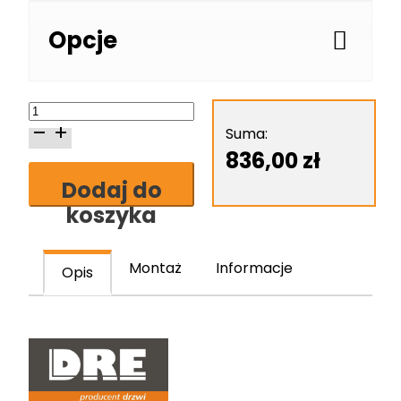
Opcje
ilość
Skrzydło
Suma:
drzwiowe
836,00
zł
DRE
Dodaj do
Fosca
koszyka
1
Montaż
Informacje
Opis