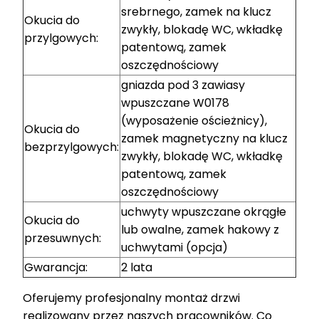
srebrnego, zamek na klucz
Okucia do
zwykły, blokadę WC, wkładkę
przylgowych:
patentową, zamek
oszczędnościowy
gniazda pod 3 zawiasy
wpuszczane W0178
(wyposażenie ościeżnicy),
Okucia do
zamek magnetyczny na klucz
bezprzylgowych:
zwykły, blokadę WC, wkładkę
patentową, zamek
oszczędnościowy
uchwyty wpuszczane okrągłe
Okucia do
lub owalne, zamek hakowy z
przesuwnych:
uchwytami (opcja)
Gwarancja:
2 lata
Oferujemy profesjonalny montaż drzwi
realizowany przez naszych pracowników. Co