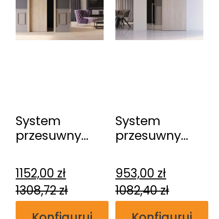
System
System
przesuwny
przesuwny
DRE Kasetowy
DRE
ościeżnicowy
naścienny
1152,00
zł
953,00
zł
Spazio CD
1308,72
zł
1082,40
zł
Konfiguruj
Konfiguruj