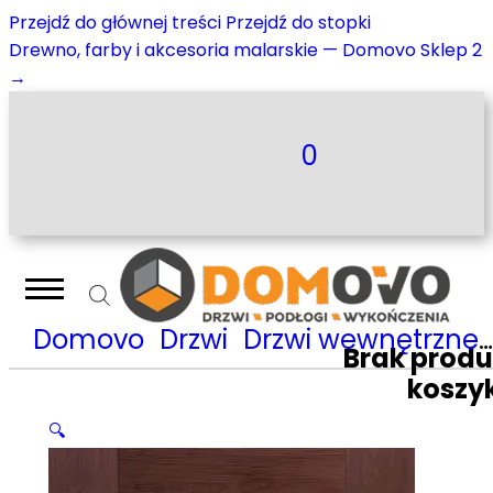
Przejdź do głównej treści
Przejdź do stopki
Drewno, farby i akcesoria malarskie — Domovo Sklep 2
→
0
Domovo
Drzwi
Drzwi wewnętrzne
Brak prod
koszy
🔍