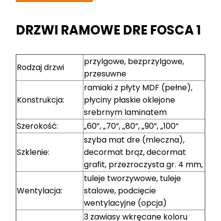
DRZWI RAMOWE DRE FOSCA 1
przylgowe, bezprzylgowe,
Rodzaj drzwi
przesuwne
ramiaki z płyty MDF (pełne),
Konstrukcja:
płyciny płaskie oklejone
srebrnym laminatem
Szerokość:
„60”, „70”, „80”, „90”, „100”
szyba mat dre (mleczna),
Szklenie:
decormat brąz, decormat
grafit, przezroczysta gr. 4 mm,
tuleje tworzywowe, tuleje
Wentylacja:
stalowe, podcięcie
wentylacyjne (opcja)
3 zawiasy wkręcane koloru