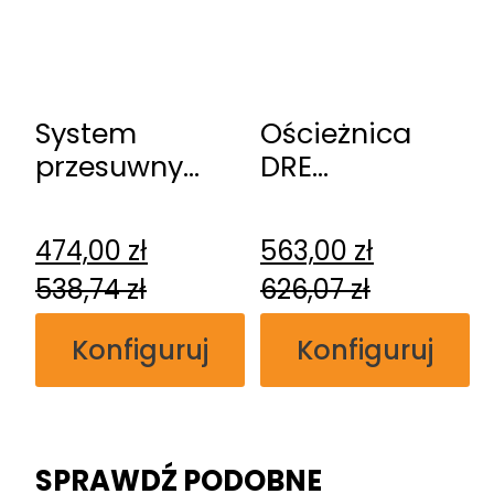
System
Ościeżnica
przesuwny
DRE
DRE
regulowana
naścienny
bezprzylgowa
474,00
zł
563,00
zł
538,74
zł
626,07
zł
Konfiguruj
Konfiguruj
SPRAWDŹ PODOBNE