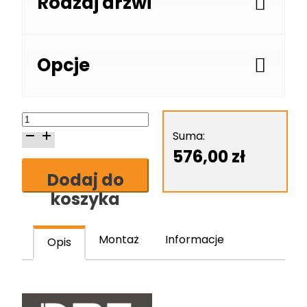
Rodzaj drzwi
Opcje
ilość
Skrzydło
Suma:
drzwiowe
576,00
zł
DRE
Dodaj do
Arte
koszyka
90
Montaż
Informacje
Opis