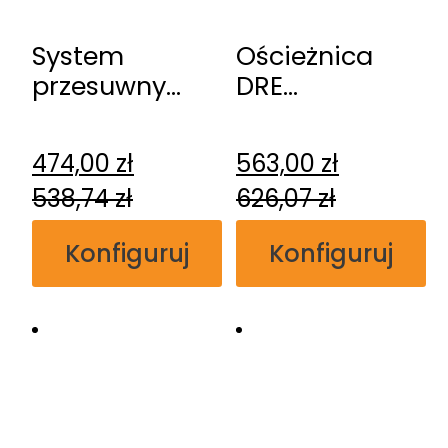
System
Ościeżnica
przesuwny
DRE
DRE
regulowana
naścienny
bezprzylgowa
474,00
zł
563,00
zł
538,74
zł
626,07
zł
Konfiguruj
Konfiguruj