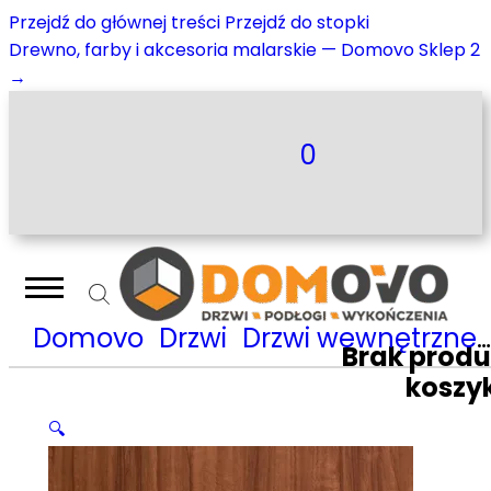
Przejdź do głównej treści
Przejdź do stopki
Drewno, farby i akcesoria malarskie — Domovo Sklep 2
→
0
Domovo
Drzwi
Drzwi wewnętrzne
Brak prod
koszy
🔍