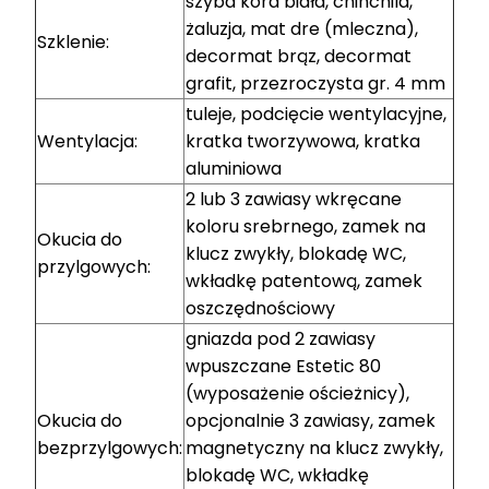
szyba kora biała, chinchila,
żaluzja, mat dre (mleczna),
Szklenie:
decormat brąz, decormat
grafit, przezroczysta gr. 4 mm
tuleje, podcięcie wentylacyjne,
Wentylacja:
kratka tworzywowa, kratka
aluminiowa
2 lub 3 zawiasy wkręcane
koloru srebrnego, zamek na
Okucia do
klucz zwykły, blokadę WC,
przylgowych:
wkładkę patentową, zamek
oszczędnościowy
gniazda pod 2 zawiasy
wpuszczane Estetic 80
(wyposażenie ościeżnicy),
Okucia do
opcjonalnie 3 zawiasy, zamek
bezprzylgowych:
magnetyczny na klucz zwykły,
blokadę WC, wkładkę