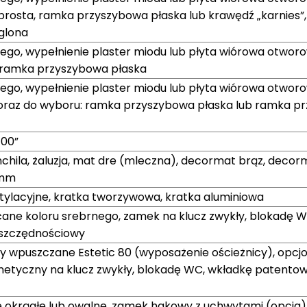
prosta, ramka przyszybowa płaska lub krawędź „karnies”
glona
ego, wypełnienie plaster miodu lub płyta wiórowa otworo
, ramka przyszybowa płaska
ego, wypełnienie plaster miodu lub płyta wiórowa otworo
 oraz do wyboru: ramka przyszybowa płaska lub ramka p
„100”
nchila, żaluzja, mat dre (mleczna), decormat brąz, decorm
 mm
ntylacyjne, kratka tworzywowa, kratka aluminiowa
cane koloru srebrnego, zamek na klucz zwykły, blokadę 
szczędnościowy
y wpuszczane Estetic 80 (wyposażenie ościeżnicy), opcjo
etyczny na klucz zwykły, blokadę WC, wkładkę patento
okrągłe lub owalne, zamek hakowy z uchwytami (opcja)