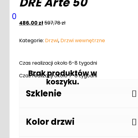
DRE Arte 50
0
486,00
zł
597,78
zł
Kategorie:
Drzwi
,
Drzwi wewnętrzne
Czas realizacji około 6-8 tygodni
Brak produktów w
Czas realizacji około 7-8 tygodni
koszyku.
Szklenie
Kolor drzwi