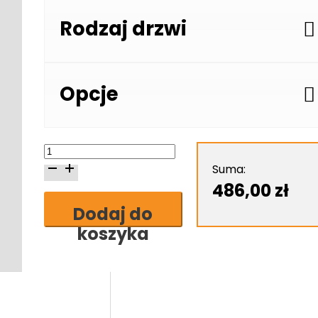
Rodzaj drzwi
Opcje
ilość
Skrzydło
Suma:
drzwiowe
486,00
zł
DRE
Dodaj do
Arte
koszyka
50