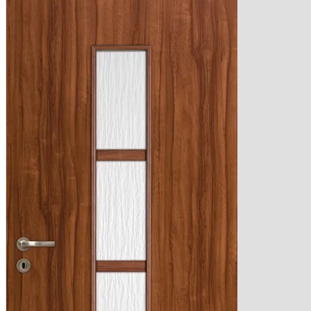
OKUCIA
Klamk
Szyldy
AKCESOR
Podkł
Ak
Fol
Na
Pi
Na
Po
Listwy
PV
Wykońc