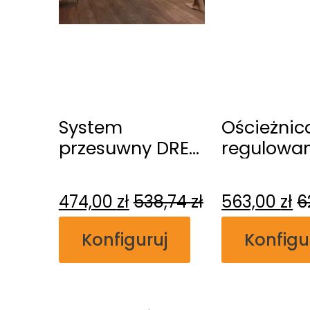
System
Ościeżnic
przesuwny DRE
regulowa
naścienny
bezprzyl
474,00
zł
538,74
zł
563,00
zł
6
Konfiguruj
Konfigu