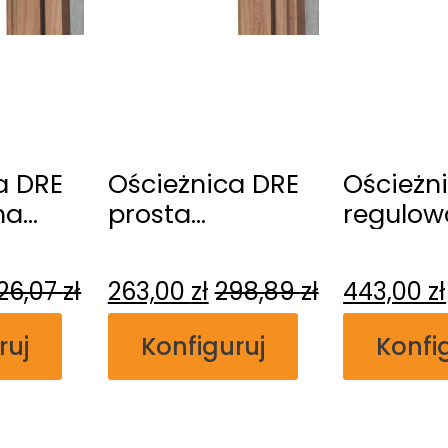
a DRE
Ościeżnica DRE
Ościeżn
na
prosta
regulo
gowa
przylgowa
przylgo
26,07
zł
263,00
zł
298,89
zł
443,00
zł
ruj
Konfiguruj
Konfi