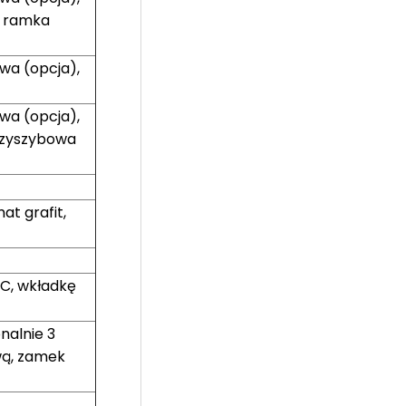
, ramka
wa (opcja),
wa (opcja),
rzyszybowa
at grafit,
WC, wkładkę
nalnie 3
wą, zamek