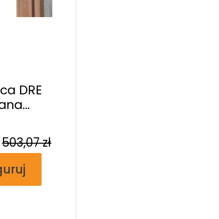
ica DRE
wana
wa T80
503,07
zł
guruj