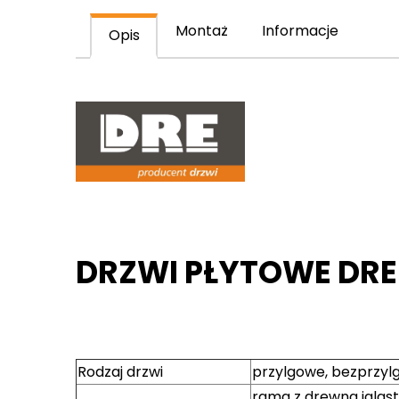
Montaż
Informacje
Opis
DRZWI PŁYTOWE DRE
Rodzaj drzwi
przylgowe, bezprzyl
rama z drewna iglast