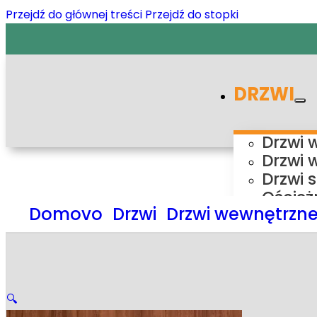
Przejdź do głównej treści
Przejdź do stopki
DRZWI
Drzwi 
Drzwi 
Drzwi 
Oścież
Domovo
Drzwi
Drzwi wewnętrzn
Ośc
Ośc
Ośc
Ośc
Syste
🔍