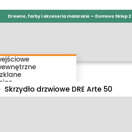
Drewno, farby i akcesoria malarskie — Domovo Sklep 2
wejściowe
wewnętrzne
szklane
nice
e
Skrzydło drzwiowe DRE Arte 50
ieżnice regulowane
ieżnice bezprzylgowe
ieżnice rewersyjne
ieżnice stałe
my przesuwne