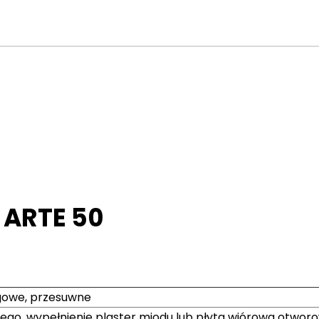
 ARTE 50
gowe, przesuwne
ego, wypełnienie plaster miodu lub płyta wiórowa otworo