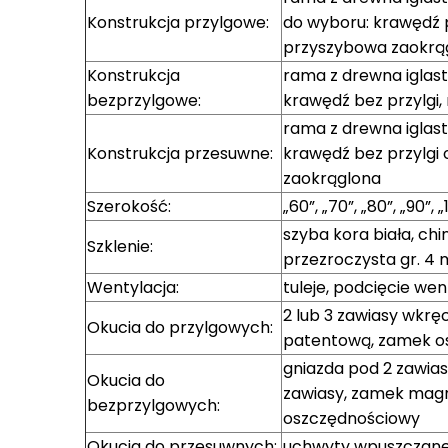
Konstrukcja przylgowe:
do wyboru: krawędź 
przyszybowa zaokrą
Konstrukcja
rama z drewna iglast
bezprzylgowe:
krawędź bez przylgi
rama z drewna iglast
Konstrukcja przesuwne:
krawędź bez przylgi
zaokrąglona
Szerokość:
„60”, „70”, „80”, „90”, 
szyba kora biała, chi
Szklenie:
przezroczysta gr. 4
Wentylacja:
tuleje, podcięcie we
2 lub 3 zawiasy wkrę
Okucia do przylgowych:
patentową, zamek o
gniazda pod 2 zawias
Okucia do
zawiasy, zamek magn
bezprzylgowych:
oszczędnościowy
Okucia do przesuwnych:
uchwyty wpuszczane 