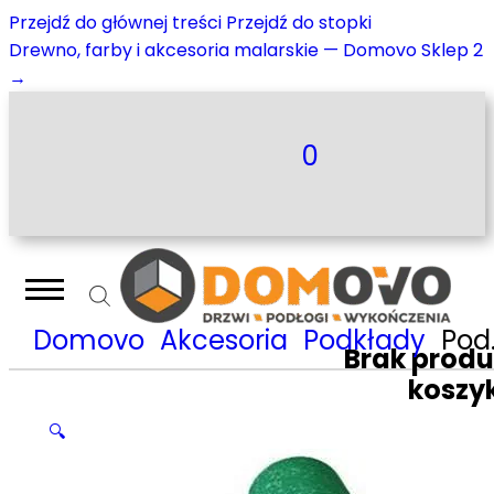
Przejdź do głównej treści
Przejdź do stopki
Drewno, farby i akcesoria malarskie — Domovo Sklep 2
→
0
Domovo
Akcesoria
Podkłady
Podkład pod panele Pianomat 4 mm
Brak prod
koszy
🔍