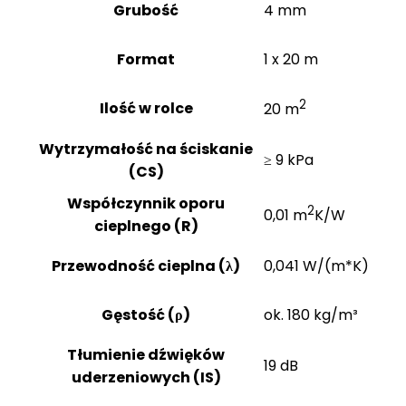
Grubość
4 mm
Format
1 x 20 m
2
Ilość w rolce
20 m
Wytrzymałość na ściskanie
≥ 9 kPa
(CS)
Współczynnik oporu
2
0,01 m
K/W
cieplnego (R)
Przewodność cieplna (λ)
0,041 W/(m*K)
Gęstość (ρ)
ok. 180 kg/m³
Tłumienie dźwięków
19 dB
uderzeniowych (IS)