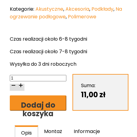
Kategorie:
Akustyczne
,
Akcesoria
,
Podkłady
,
Na
ogrzewanie podłogowe
,
Polimerowe
Czas realizacji około 6-8 tygodni
Czas realizacji około 7-8 tygodni
Wysyłka do 3 dni roboczych
ilość
Podkład
Suma:
pod
11,00
zł
panele
Dodaj do
Pianomat
koszyka
4
mm
Montaż
Informacje
Opis