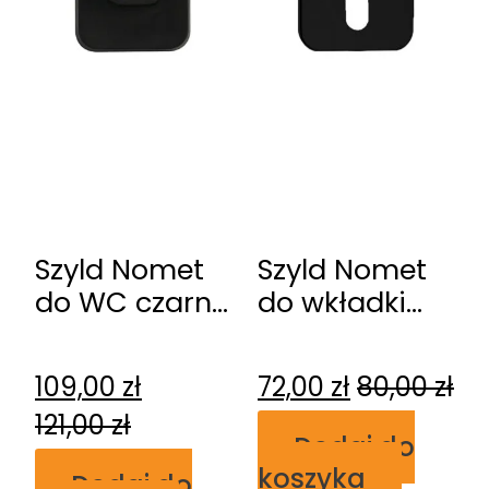
Szyld Nomet
Szyld Nomet
do WC czarny
do wkładki
mat T-004-
czarny mat T-
127.P61
003-127.P61
109,00
zł
72,00
zł
80,00
zł
121,00
zł
Dodaj do
koszyka
Dodaj do