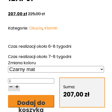
207,00
zł
225,00
zł
Kategorie:
Okucia
,
Klamki
Czas realizacji około 6-8 tygodni
Czas realizacji około 7-8 tygodni
Zmiana koloru
ilość
Klamka
Suma:
Nomet
207,00
zł
Elara
Dodaj do
-
koszyka
czarny