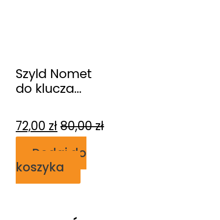
Szyld Nomet
do klucza
czarny mat T-
002-127.P61
72,00
zł
80,00
zł
Dodaj do
koszyka