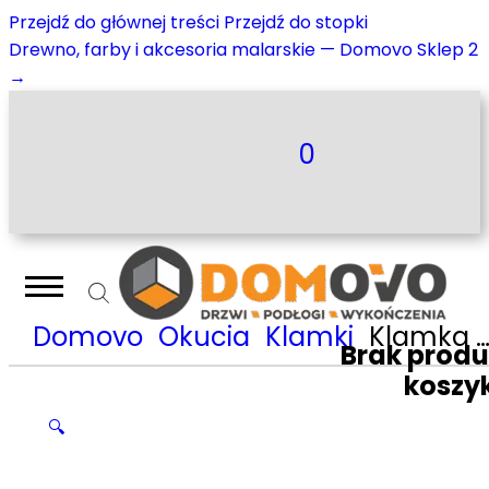
Przejdź do głównej treści
Przejdź do stopki
Drewno, farby i akcesoria malarskie — Domovo Sklep 2
→
0
Domovo
Okucia
Klamki
Klamka Nomet Elara – czarny mat T-1961-127.P61
Brak prod
koszy
🔍