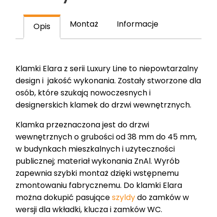
mat
T-
Montaż
Informacje
Opis
1961-
127.P61
Klamki Elara z serii Luxury Line to niepowtarzalny
design i jakość wykonania. Zostały stworzone dla
osób, które szukają nowoczesnych i
designerskich klamek do drzwi wewnętrznych.
Klamka przeznaczona jest do drzwi
wewnętrznych o grubości od 38 mm do 45 mm,
w budynkach mieszkalnych i użyteczności
publicznej; materiał wykonania ZnAl. Wyrób
zapewnia szybki montaż dzięki wstępnemu
zmontowaniu fabrycznemu. Do klamki Elara
można dokupić pasujące
szyldy
do zamków w
wersji dla wkładki, klucza i zamków WC.