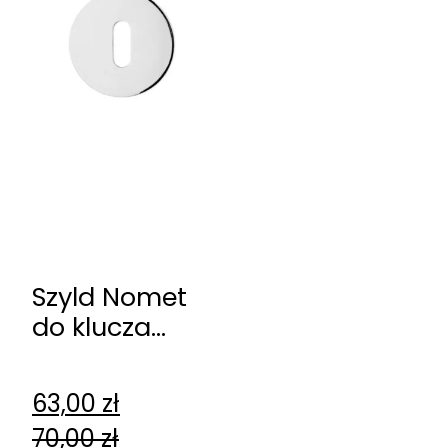
Szyld Nomet
do klucza
chrom połysk
T-002-126.G2
63,00
zł
70,00
zł