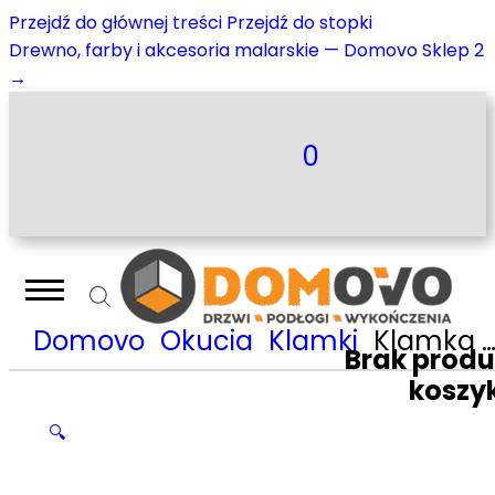
Przejdź do głównej treści
Przejdź do stopki
Drewno, farby i akcesoria malarskie — Domovo Sklep 2
→
0
Domovo
Okucia
Klamki
Klamka Nomet Lea Lux – chrom połysk T-1871-126.G2
Brak prod
koszy
🔍