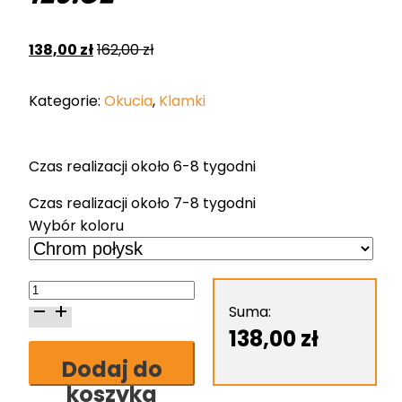
138,00
zł
162,00
zł
Kategorie:
Okucia
,
Klamki
Czas realizacji około 6-8 tygodni
Czas realizacji około 7-8 tygodni
Wybór koloru
ilość
Klamka
Suma:
Nomet
138,00
zł
Lea
Dodaj do
Lux
koszyka
-