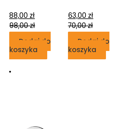
połysk T-004-
chrom połysk
126.G2
T-003-126.G2
88,00
zł
63,00
zł
98,00
zł
70,00
zł
Dodaj do
Dodaj do
koszyka
koszyka