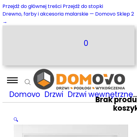
Przejdź do głównej treści
Przejdź do stopki
Drewno, farby i akcesoria malarskie — Domovo Sklep 2
→
0
Domovo
Drzwi
Drzwi wewnętrzne
Brak prod
koszy
🔍