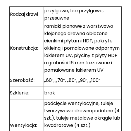
przylgowe, bezprzylgowe,
Rodzaj drzwi
przesuwne
ramiaki pionowe z warstwowo
klejonego drewna obłożone
cienkimi płytami HDF, pokryte
Konstrukcja:
okleiną i pomalowane odpornym
lakierem UV, płyciny z płyty HDF
o grubości 16 mm frezowane i
pomalowane lakierem UV
Szerokość:
„60”, „70”, „80”, „90”, „100”
Szklenie:
brak
podcięcie wentylacyjne, tuleje
tworzywowe drewnopodobne (4
szt.), tuleje metalowe okrągłe lub
Wentylacja:
kwadratowe (4 szt.)