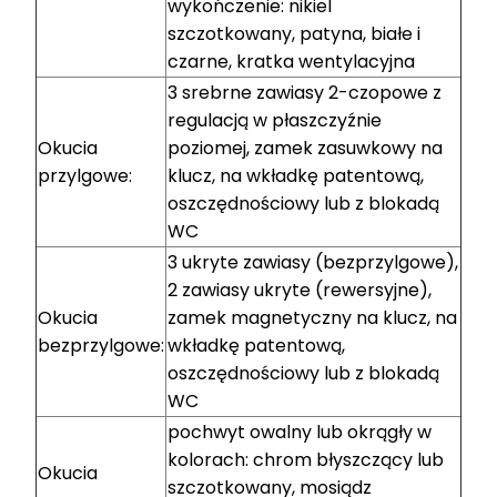
wykończenie: nikiel
szczotkowany, patyna, białe i
czarne, kratka wentylacyjna
3 srebrne zawiasy 2-czopowe z
regulacją w płaszczyźnie
Okucia
poziomej, zamek zasuwkowy na
przylgowe:
klucz, na wkładkę patentową,
oszczędnościowy lub z blokadą
WC
3 ukryte zawiasy (bezprzylgowe),
2 zawiasy ukryte (rewersyjne),
Okucia
zamek magnetyczny na klucz, na
bezprzylgowe:
wkładkę patentową,
oszczędnościowy lub z blokadą
WC
pochwyt owalny lub okrągły w
kolorach: chrom błyszczący lub
Okucia
szczotkowany, mosiądz