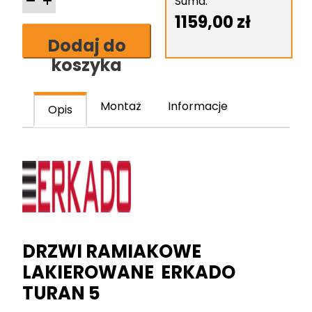
Erkado
Suma:
Turan
1159,00
zł
5
Dodaj do
skrzydło
koszyka
drzwiowe
ramiakowe
lakierowane
Montaż
Informacje
Opis
DRZWI RAMIAKOWE
LAKIEROWANE ERKADO
TURAN 5