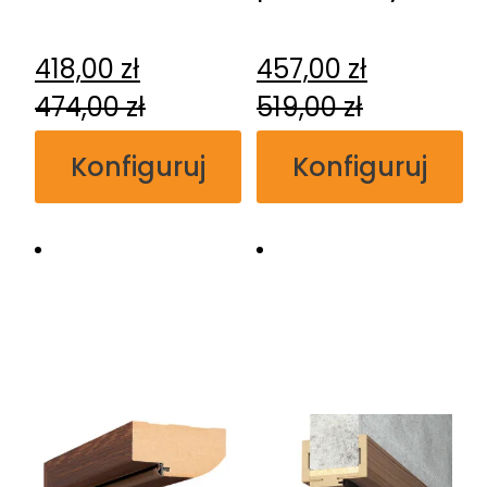
regulowana
Erkado
przylgowa
naścienny
418,00
zł
457,00
zł
474,00
zł
519,00
zł
Konfiguruj
Konfiguruj