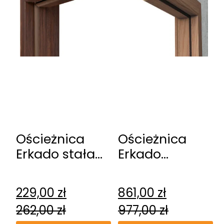
Ościeżnica
Ościeżnica
Erkado stała
Erkado
przylgowa
regulowana
bezprzylgowa
229,00
zł
861,00
zł
262,00
zł
977,00
zł