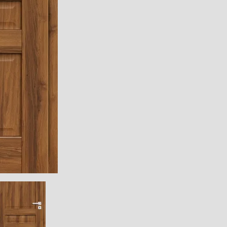
JE
bez VAT
 gratis
wa dostawa
T