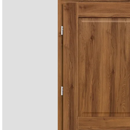
OKUCIA
Klamk
Szyldy
AKCESOR
Podkł
Ak
Fol
Na
Pi
Na
Po
Listwy
PV
Wykońc