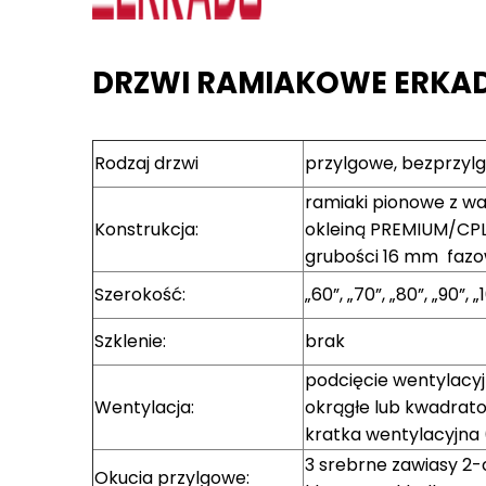
DRZWI RAMIAKOWE ERKAD
Rodzaj drzwi
przylgowe, bezprzyl
ramiaki pionowe z w
Konstrukcja:
okleiną PREMIUM/CPL 
grubości 16 mm fazo
Szerokość:
„60”, „70”, „80”, „90”, „
Szklenie:
brak
podcięcie wentylacyj
Wentylacja:
okrągłe lub kwadratow
kratka wentylacyjna (t
3 srebrne zawiasy 2
Okucia przylgowe: