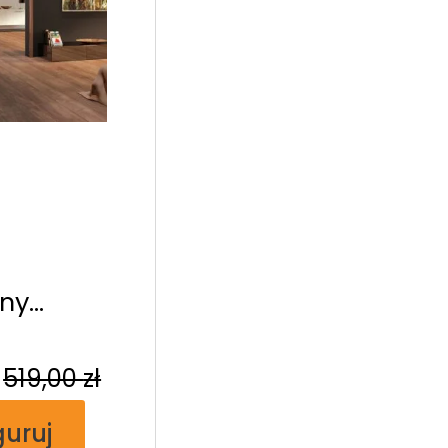
ny
ny
519,00
zł
guruj