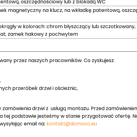
atentową, oszczędnościowy lub z blokadą WC
amek magnetyczny na klucz, na wkładkę patentową, oszc
okrągły w kolorach: chrom błyszczący lub szczotkowany,
mat; zamek hakowy z pochwytem
owany przez naszych pracowników. Co zyskujesz:
,
nych przeróbek drzwi i ościeżnic,
y zamówienia drzwi z usługą montażu. Przed zamówienie
 na tej podstawie jesteśmy w stanie przygotować ofertę. 
 wysyłając email na:
kontakt@domovo.eu