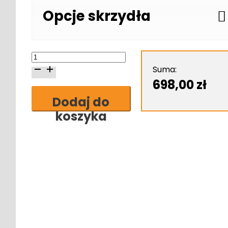
Opcje skrzydła
ilość
Erkado
Suma:
Nemezja
698,00
zł
6
Dodaj do
skrzydło
koszyka
drzwiowe
ramiakowe
stile