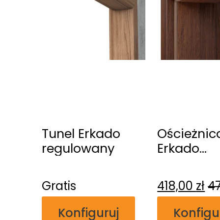
Tunel Erkado
Ościeżnic
regulowany
Erkado
regulowa
przylgow
Gratis
418,00
zł
4
Konfiguruj
Konfigu