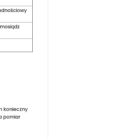
zędnościowy
 mosiądz
m konieczny
Na pomiar