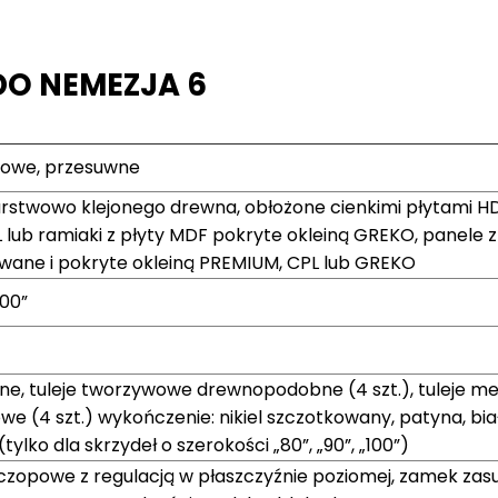
O NEMEZJA 6
gowe, przesuwne
arstwowo klejonego drewna, obłożone cienkimi płytami H
lub ramiaki z płyty MDF pokryte okleiną GREKO, panele z
wane i pokryte okleiną PREMIUM, CPL lub GREKO
100”
ne, tuleje tworzywowe drewnopodobne (4 szt.), tuleje m
e (4 szt.) wykończenie: nikiel szczotkowany, patyna, biał
ylko dla skrzydeł o szerokości „80”, „90”, „100”)
-czopowe z regulacją w płaszczyźnie poziomej, zamek za