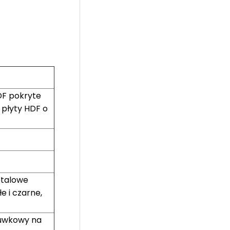
DF pokryte
 płyty HDF o
etalowe
e i czarne,
suwkowy na