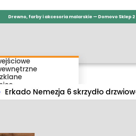
Drewno, farby i akcesoria malarskie — Domovo Sklep 2
wejściowe
wewnętrzne
szklane
nice
e
Erkado Nemezja 6 skrzydło drzwiow
ieżnice regulowane
ieżnice bezprzylgowe
ieżnice rewersyjne
ieżnice stałe
my przesuwne