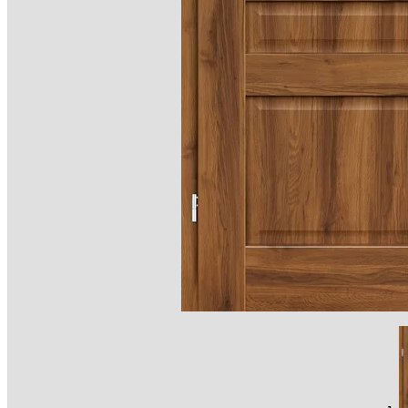
PROMOC
Drzwi 
Montaż
Darmo
MONTAŻ
KONTAK