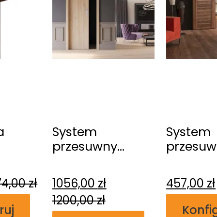
a
System
System
przesuwny
przesuw
na
Erkado
Erkado
a
Kasetowy
naścien
74,00
zł
1056,00
zł
457,00
zł
1200,00
zł
ruj
Konfi