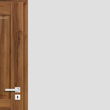
i
IA
ady
ustyczne
ie
 ogrzewanie podłogowe
ankowe
turalne
limerowe
 przypodłogowe
C
zenia do listew