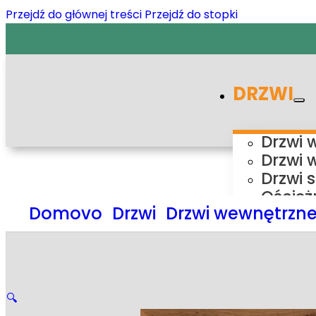
Przejdź do głównej treści
Przejdź do stopki
DRZWI
Drzwi 
Drzwi 
Drzwi 
Oścież
Domovo
Drzwi
Drzwi wewnętrzn
Ośc
Ośc
Ośc
Ośc
Syste
🔍