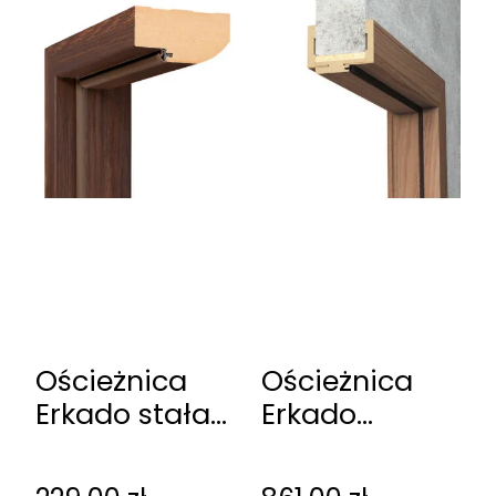
Ościeżnica
Ościeżnica
Erkado stała
Erkado
przylgowa
regulowana
bezprzylgowa