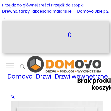
Przejdź do głównej treści
Przejdź do stopki
Drewno, farby i akcesoria malarskie — Domovo Sklep 2
→
0
Domovo
Drzwi
Drzwi wewnętrzne
Brak prod
koszy
🔍