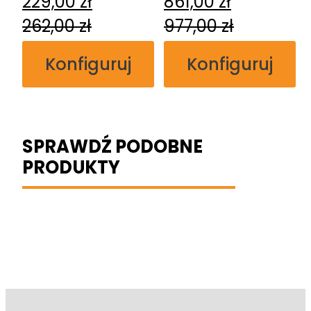
229,00
zł
861,00
zł
262,00
zł
977,00
zł
Konfiguruj
Konfiguruj
SPRAWDŹ PODOBNE
PRODUKTY