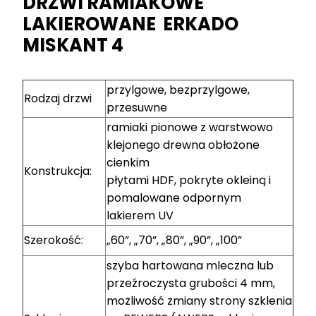
DRZWI RAMIAKOWE
LAKIEROWANE ERKADO
MISKANT 4
przylgowe, bezprzylgowe,
Rodzaj drzwi
przesuwne
ramiaki pionowe z warstwowo
klejonego drewna obłożone
cienkim
Konstrukcja:
płytami HDF, pokryte okleiną i
pomalowane odpornym
lakierem UV
Szerokość:
„60”, „70”, „80”, „90”, „100”
szyba hartowana mleczna lub
przeźroczysta grubości 4 mm,
możliwość zmiany strony szklenia