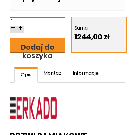
ilość
Erkado
Suma:
Miskant
1244,00
zł
4
Dodaj do
skrzydło
koszyka
drzwiowe
ramiakowe
lakierowane
Montaż
Informacje
Opis