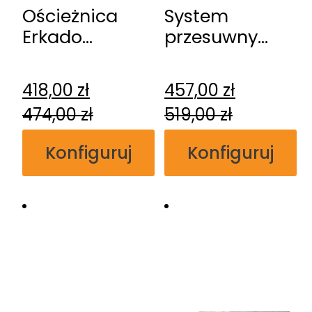
Ościeżnica
System
Erkado
przesuwny
regulowana
Erkado
przylgowa
naścienny
418,00
zł
457,00
zł
474,00
zł
519,00
zł
Konfiguruj
Konfiguruj