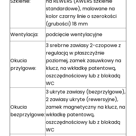
Szklenie:
na REWERS (AWERS szklenie
standardowe), malowane na
kolor czarny linie o szerokości
(grubości) 18 mm
Wentylacja:
podcięcie wentylacyjne
3 srebrne zawiasy 2-czopowe z
regulacją w płaszczyźnie
Okucia
poziomej, zamek zasuwkowy na
przylgowe:
klucz, na wkładkę patentową,
oszczędnościowy lub z blokadą
WC
3 ukryte zawiasy (bezprzylgowe),
2 zawiasy ukryte (rewersyjne),
Okucia
zamek magnetyczny na klucz, na
bezprzylgowe:
wkładkę patentową,
oszczędnościowy lub z blokadą
WC