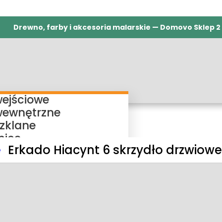
Drewno, farby i akcesoria malarskie — Domovo Sklep 2
wejściowe
wewnętrzne
szklane
nice
e
Erkado Hiacynt 6 skrzydło drzwiowe
ieżnice regulowane
ieżnice bezprzylgowe
ieżnice rewersyjne
ieżnice stałe
my przesuwne