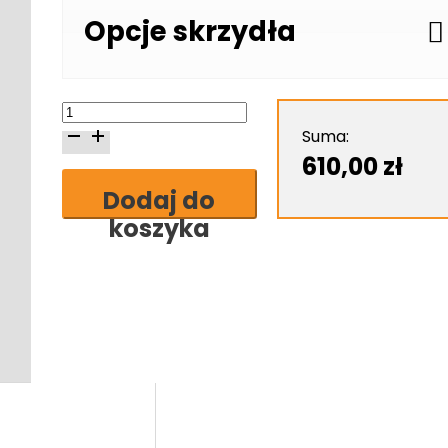
Opcje skrzydła
ilość
Erkado
Suma:
Hiacynt
610,00
zł
6
Dodaj do
skrzydło
koszyka
drzwiowe
ramiakowe
stile