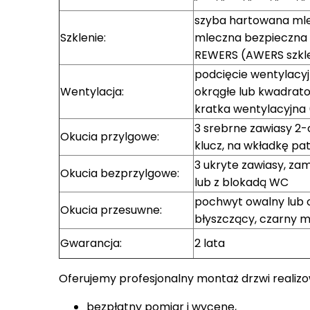
szyba hartowana mlec
Szklenie:
mleczna bezpieczna o
REWERS (AWERS szkl
podcięcie wentylacyj
Wentylacja:
okrągłe lub kwadratow
kratka wentylacyjna (t
3 srebrne zawiasy 2
Okucia przylgowe:
klucz, na wkładkę p
3 ukryte zawiasy, z
Okucia bezprzylgowe:
lub z blokadą WC
pochwyt owalny lub 
Okucia przesuwne:
błyszczący, czarny 
Gwarancja:
2 lata
Oferujemy profesjonalny montaż drzwi realiz
bezpłatny pomiar i wycenę,