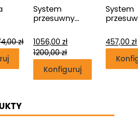
a
System
System
przesuwny
przesuw
na
Erkado
Erkado
a
Kasetowy
naścien
74,00
zł
1056,00
zł
457,00
zł
1200,00
zł
ruj
Konfi
Konfiguruj
UKTY