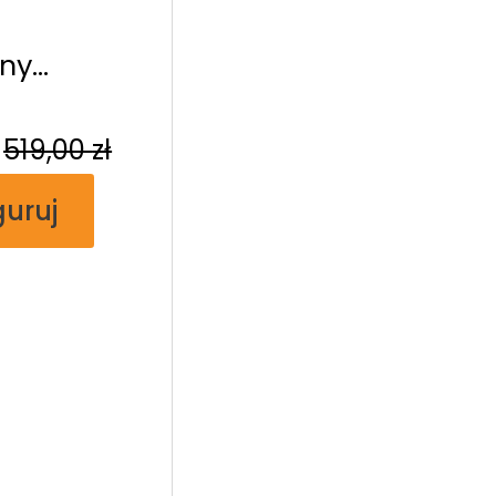
ny
ny
519,00
zł
guruj