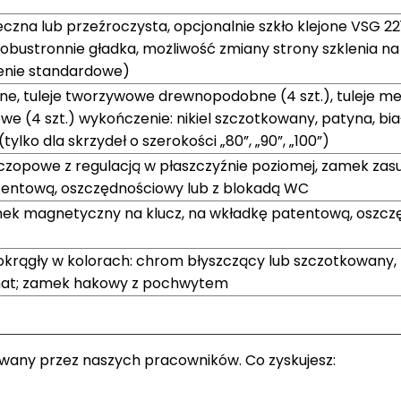
zna lub przeźroczysta, opcjonalnie szkło klejone VSG 22
bustronnie gładka, możliwość zmiany strony szklenia na
enie standardowe)
ne, tuleje tworzywowe drewnopodobne (4 szt.), tuleje m
e (4 szt.) wykończenie: nikiel szczotkowany, patyna, biał
ylko dla skrzydeł o szerokości „80”, „90”, „100”)
-czopowe z regulacją w płaszczyźnie poziomej, zamek za
atentową, oszczędnościowy lub z blokadą WC
amek magnetyczny na klucz, na wkładkę patentową, oszc
okrągły w kolorach: chrom błyszczący lub szczotkowany,
mat; zamek hakowy z pochwytem
owany przez naszych pracowników. Co zyskujesz: