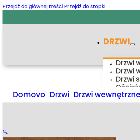
Przejdź do głównej treści
Przejdź do stopki
DRZWI
Drzwi 
Drzwi 
Drzwi 
Oścież
Domovo
Drzwi
Drzwi wewnętrzn
Ośc
Ośc
Ośc
Ośc
Syste
🔍