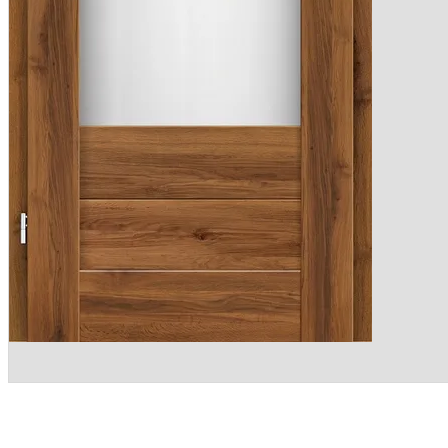
PROMOC
Drzwi 
Montaż
Darmo
MONTAŻ
KONTAK