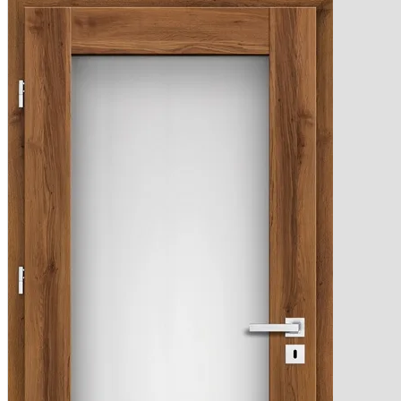
OKUCIA
Klamk
Szyldy
AKCESOR
Podkł
Ak
Fol
Na
Pi
Na
Po
Listwy
PV
Wykońc