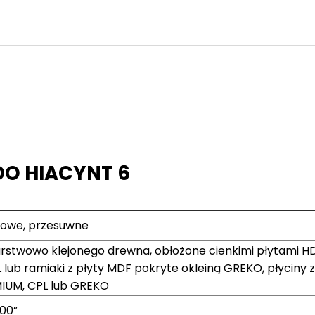
O HIACYNT 6
gowe, przesuwne
arstwowo klejonego drewna, obłożone cienkimi płytami H
lub ramiaki z płyty MDF pokryte okleiną GREKO, płyciny z
MIUM, CPL lub GREKO
100”