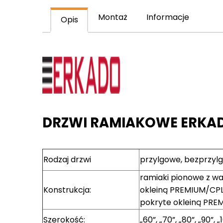
Montaż
Informacje
Opis
DRZWI RAMIAKOWE ERKAD
Rodzaj drzwi
przylgowe, bezprzyl
ramiaki pionowe z w
Konstrukcja:
okleiną PREMIUM/CPL 
pokryte okleiną PRE
Szerokość:
„60”, „70”, „80”, „90”, „