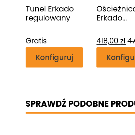
Tunel Erkado
Ościeżnic
regulowany
Erkado
regulowa
przylgow
Gratis
418,00
zł
4
Konfiguruj
Konfigu
SPRAWDŹ PODOBNE PROD