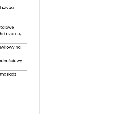
1 szyba
etalowe
e i czarne,
suwkowy na
zędnościowy
 mosiądz