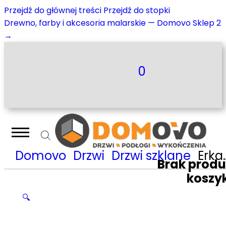
Przejdź do głównej treści
Przejdź do stopki
Drewno, farby i akcesoria malarskie — Domovo Sklep 2
→
0
Domovo
Drzwi
Drzwi szklane
Erkado Graf 54 skrzydło drzwiowe szklane
Brak prod
koszy
🔍