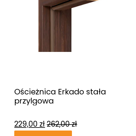
Ościeżnica Erkado stała
przylgowa
229,00
zł
262,00
zł