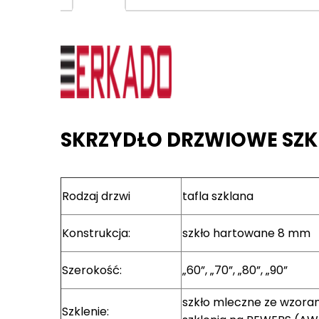
SKRZYDŁO DRZWIOWE SZK
Rodzaj drzwi
tafla szklana
Konstrukcja:
szkło hartowane 8 mm
Szerokość:
„60”, „70”, „80”, „90”
szkło mleczne ze wzora
Szklenie: