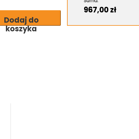
Suma:
967,00
zł
Dodaj do
o
koszyka
we