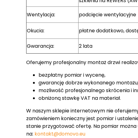
szklenia na REWERS (AW
Wentylacja:
podcięcie wentylacyjne
Okucia:
płatne dodatkowo, dostę
Gwarancja:
2 lata
Oferujemy profesjonalny montaż drzwi realiz
bezpłatny pomiar i wycenę,
gwarancję dobrze wykonanego montażu
możliwość profesjonalnego skrócenia i in
obniżoną stawkę VAT na materiał.
W naszym sklepie internetowym nie oferujemy
zamówieniem konieczny jest pomiar i ustaleni
stanie przygotować ofertę. Na pomiar można um
na:
kontakt@domovo.eu