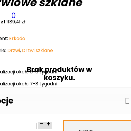
zwiowe szklane
0
0
zł
1189,41
zł
ent:
Erkado
ie:
Drzwi
,
Drzwi szklane
Brak produktów w
alizacji około 6-8 tygodni
koszyku.
alizacji około 7-8 tygodni
cje