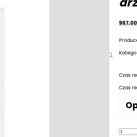
dr
i
967,0
IA
Produc
Kategor
ady
ustyczne
Czas re
ie
 ogrzewanie podłogowe
Czas re
ankowe
turalne
Op
limerowe
 przypodłogowe
C
ilość
zenia do listew
Erkado