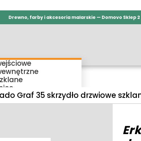
Drewno, farby i akcesoria malarskie — Domovo Sklep 2
wejściowe
wewnętrzne
szklane
nice
kado Graf 35 skrzydło drzwiowe szkla
ieżnice regulowane
ieżnice bezprzylgowe
ieżnice rewersyjne
ieżnice stałe
Er
my przesuwne