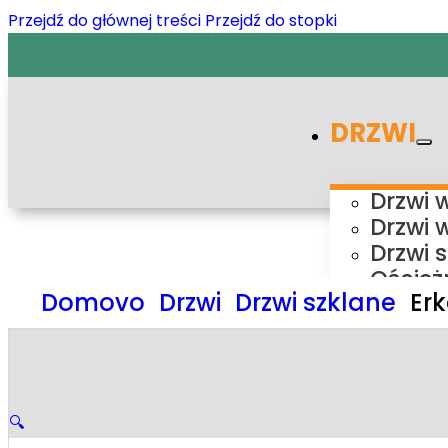
Przejdź do głównej treści
Przejdź do stopki
DRZWI
Drzwi 
Drzwi 
Drzwi 
Oścież
Domovo
Drzwi
Drzwi szklane
Er
Ośc
Ośc
Ośc
Ośc
Syste
🔍