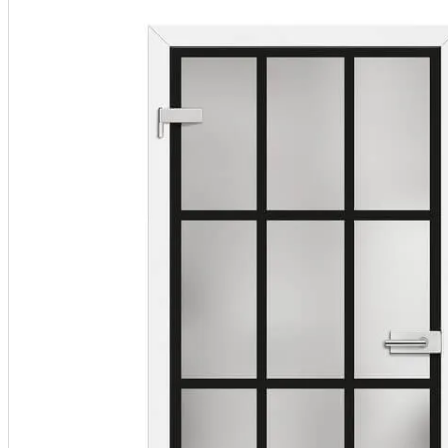
OKUCIA
Klamk
Szyldy
AKCESOR
Podkł
Ak
Fol
Na
Pi
Na
Po
Listwy
PV
Wykońc