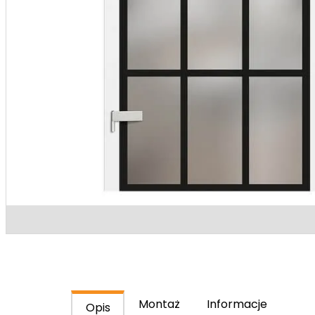
PROMOC
Drzwi 
Montaż
Darmo
MONTAŻ
KONTAK
Montaż
Informacje
Opis