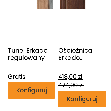
Tunel Erkado
Ościeżnica
regulowany
Erkado
regulowana
przylgowa
Gratis
418,00
zł
474,00
zł
Konfiguruj
Konfiguruj