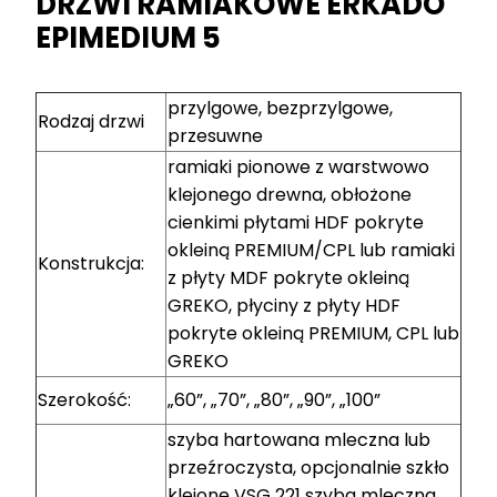
DRZWI RAMIAKOWE ERKADO
EPIMEDIUM 5
przylgowe, bezprzylgowe,
Rodzaj drzwi
przesuwne
ramiaki pionowe z warstwowo
klejonego drewna, obłożone
cienkimi płytami HDF pokryte
okleiną PREMIUM/CPL lub ramiaki
Konstrukcja:
z płyty MDF pokryte okleiną
GREKO, płyciny z płyty HDF
pokryte okleiną PREMIUM, CPL lub
GREKO
Szerokość:
„60”, „70”, „80”, „90”, „100”
szyba hartowana mleczna lub
przeźroczysta, opcjonalnie szkło
klejone VSG 221 szyba mleczna