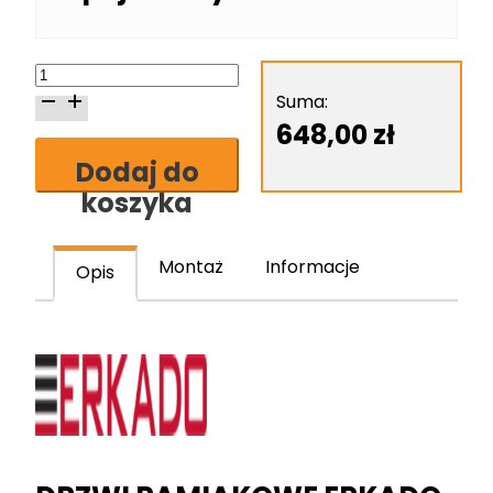
ilość
Erkado
Suma:
Epimedium
648,00
zł
5
Dodaj do
skrzydło
koszyka
drzwiowe
ramiakowe
stile
Montaż
Informacje
Opis