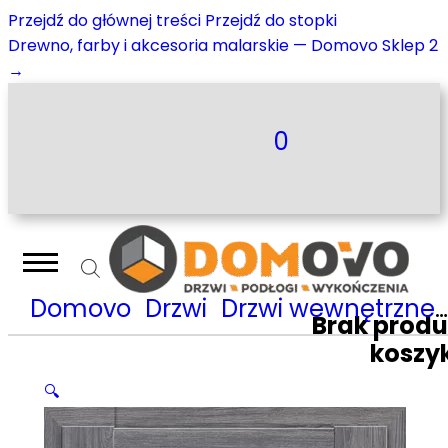
Przejdź do głównej treści
Przejdź do stopki
Drewno, farby i akcesoria malarskie — Domovo Sklep 2
→
0
Domovo
Drzwi
Drzwi wewnętrzne
Brak prod
koszy
🔍