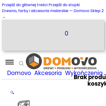
Przejdź do głównej treści
Przejdź do stopki
Drewno, farby i akcesoria malarskie — Domovo Sklep 2
→
0
Domovo
Akcesoria
Wykończenia do listew
Brak prod
koszy
🔍