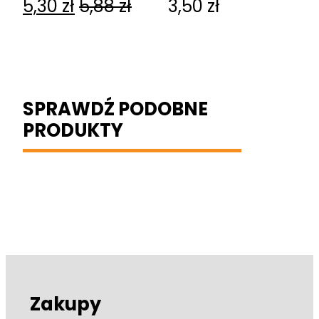
5,30
zł
5,88
zł
3,50
zł
z uchwytem)
SPRAWDŹ PODOBNE
PRODUKTY
Zakupy