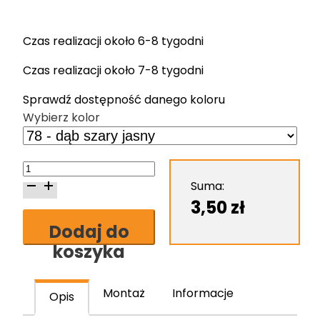
Czas realizacji około 6-8 tygodni
Czas realizacji około 7-8 tygodni
Sprawdź dostępność danego koloru
Wybierz kolor
ilość
Zaślepka
Suma:
lewa
3,50
zł
do
Dodaj do
listew
koszyka
Cezar
60
Montaż
Informacje
Opis