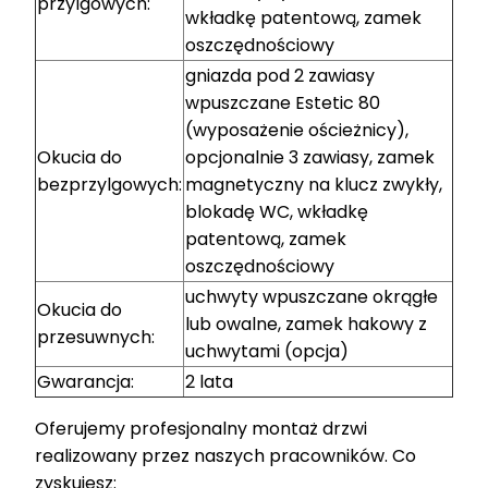
przylgowych:
wkładkę patentową, zamek
oszczędnościowy
gniazda pod 2 zawiasy
wpuszczane Estetic 80
(wyposażenie ościeżnicy),
Okucia do
opcjonalnie 3 zawiasy, zamek
bezprzylgowych:
magnetyczny na klucz zwykły,
blokadę WC, wkładkę
patentową, zamek
oszczędnościowy
uchwyty wpuszczane okrągłe
Okucia do
lub owalne, zamek hakowy z
przesuwnych:
uchwytami (opcja)
Gwarancja:
2 lata
Oferujemy profesjonalny montaż drzwi
realizowany przez naszych pracowników. Co
zyskujesz: