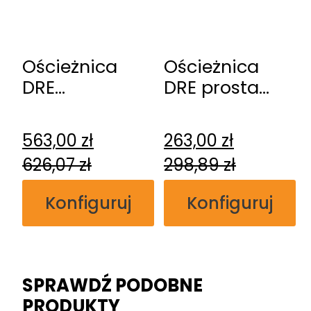
Ościeżnica
Ościeżnica
DRE
DRE prosta
regulowana
przylgowa
bezprzylgowa
563,00
zł
263,00
zł
626,07
zł
298,89
zł
Konfiguruj
Konfiguruj
SPRAWDŹ PODOBNE
PRODUKTY