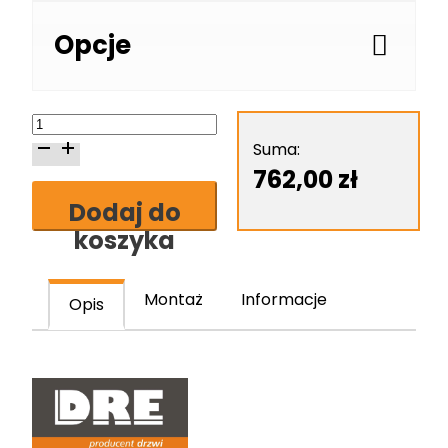
Opcje
ilość
Skrzydło
Suma:
drzwiowe
762,00
zł
DRE
Dodaj do
Rivia
koszyka
10
Montaż
Informacje
Opis