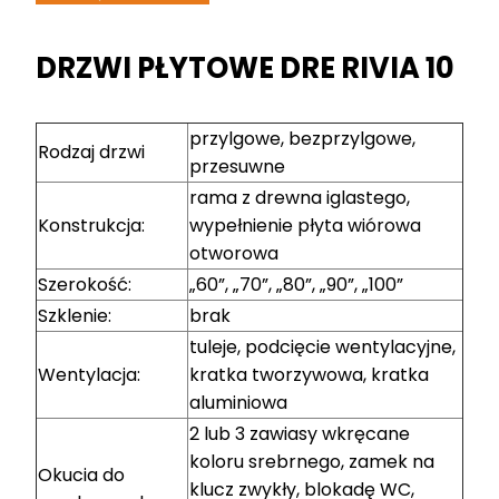
DRZWI PŁYTOWE DRE RIVIA 10
przylgowe, bezprzylgowe,
Rodzaj drzwi
przesuwne
rama z drewna iglastego,
Konstrukcja:
wypełnienie płyta wiórowa
otworowa
Szerokość:
„60”, „70”, „80”, „90”, „100”
Szklenie:
brak
tuleje, podcięcie wentylacyjne,
Wentylacja:
kratka tworzywowa, kratka
aluminiowa
2 lub 3 zawiasy wkręcane
koloru srebrnego, zamek na
Okucia do
klucz zwykły, blokadę WC,