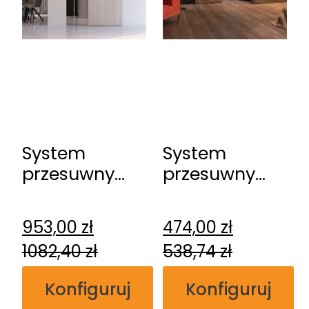
System
System
przesuwny
przesuwny
DRE
DRE
naścienny
naścienny
953,00
zł
474,00
zł
Spazio CD
1082,40
zł
538,74
zł
Konfiguruj
Konfiguruj