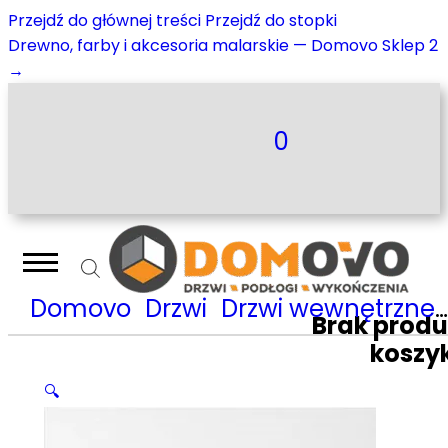
Przejdź do głównej treści
Przejdź do stopki
Drewno, farby i akcesoria malarskie — Domovo Sklep 2
→
0
Domovo
Drzwi
Drzwi wewnętrzne
Brak prod
koszy
🔍