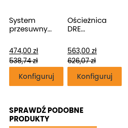
System
Ościeżnica
przesuwny
DRE
DRE
regulowana
naścienny
bezprzylgowa
474,00
zł
563,00
zł
538,74
zł
626,07
zł
Konfiguruj
Konfiguruj
SPRAWDŹ PODOBNE
PRODUKTY