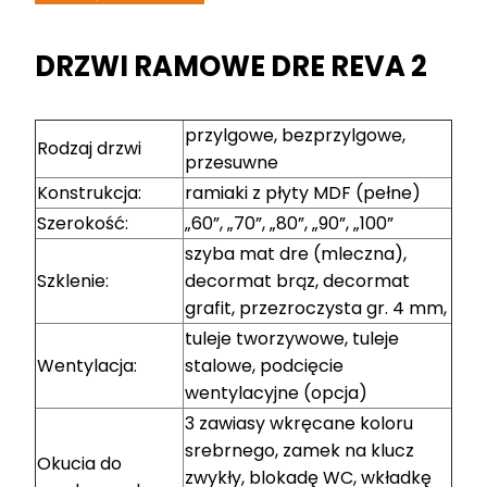
DRZWI RAMOWE DRE REVA 2
przylgowe, bezprzylgowe,
Rodzaj drzwi
przesuwne
Konstrukcja:
ramiaki z płyty MDF (pełne)
Szerokość:
„60”, „70”, „80”, „90”, „100”
szyba mat dre (mleczna),
Szklenie:
decormat brąz, decormat
grafit, przezroczysta gr. 4 mm,
tuleje tworzywowe, tuleje
Wentylacja:
stalowe, podcięcie
wentylacyjne (opcja)
3 zawiasy wkręcane koloru
srebrnego, zamek na klucz
Okucia do
zwykły, blokadę WC, wkładkę