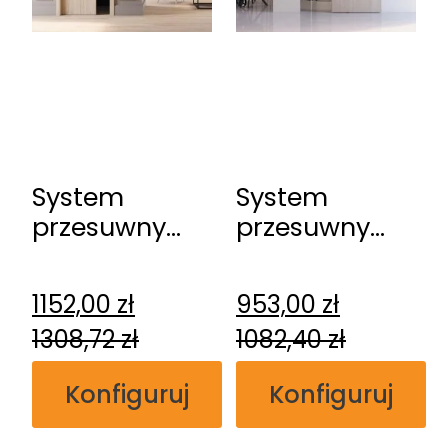
System
System
przesuwny
przesuwny
DRE Kasetowy
DRE
ościeżnicowy
naścienny
1152,00
zł
953,00
zł
Spazio CD
1308,72
zł
1082,40
zł
Konfiguruj
Konfiguruj