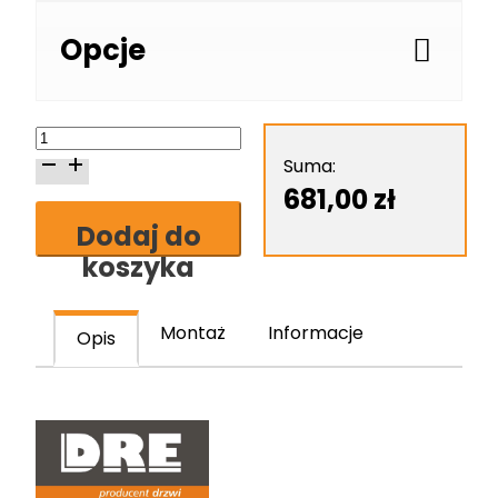
Opcje
ilość
Skrzydło
Suma:
drzwiowe
681,00
zł
DRE
Dodaj do
Reva
koszyka
2
Montaż
Informacje
Opis