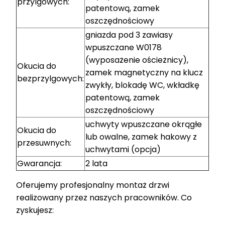
przylgowych:
patentową, zamek
oszczędnościowy
gniazda pod 3 zawiasy
wpuszczane W0178
(wyposażenie ościeżnicy),
Okucia do
zamek magnetyczny na klucz
bezprzylgowych:
zwykły, blokadę WC, wkładkę
patentową, zamek
oszczędnościowy
uchwyty wpuszczane okrągłe
Okucia do
lub owalne, zamek hakowy z
przesuwnych:
uchwytami (opcja)
Gwarancja:
2 lata
Oferujemy profesjonalny montaż drzwi
realizowany przez naszych pracowników. Co
zyskujesz: