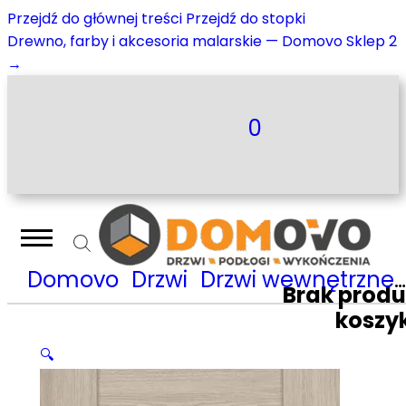
Przejdź do głównej treści
Przejdź do stopki
Drewno, farby i akcesoria malarskie — Domovo Sklep 2
→
0
Domovo
Drzwi
Drzwi wewnętrzne
Brak prod
koszy
🔍