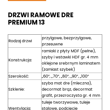
DRZWI RAMOWE DRE
PREMIUM 13
przylgowe, bezprzylgowe,
Rodzaj drzwi
przesuwne
ramiaki z płyty MDF (pełne),
szyby i wstawki HDF gr. 4 mm
Konstrukcja:
oklejone srebrnym laminatem
(zamiast szybek)
Szerokość:
„60”, „70”, „80”, „90”, „100”
szyba mat dre (mleczna),
Szklenie:
decormat brąz, decormat
grafit, przezroczysta gr. 4 mm
tuleje tworzywowe, tuleje
Wentylacja:
stalowe, podcięcie