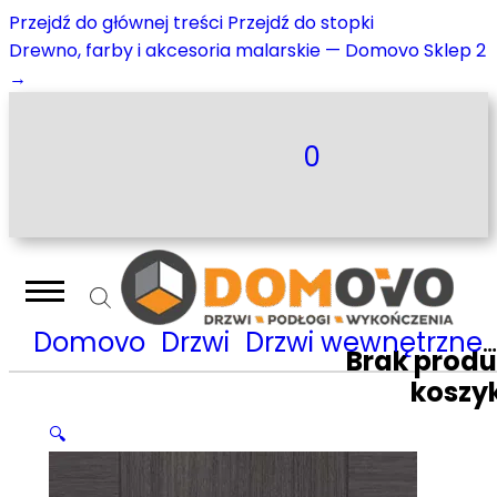
Przejdź do głównej treści
Przejdź do stopki
Drewno, farby i akcesoria malarskie — Domovo Sklep 2
→
0
Domovo
Drzwi
Drzwi wewnętrzne
Brak prod
koszy
🔍