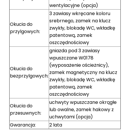
wentylacyjne (opcja)
3 zawiasy wkręcane koloru
srebrnego, zamek na klucz
Okucia do
zwykły, blokadę WC, wkładkę
przylgowych:
patentową, zamek
oszczędnościowy
gniazda pod 3 zawiasy
wpuszczane W0178
(wyposażenie ościeżnicy),
Okucia do
zamek magnetyczny na klucz
bezprzylgowych:
zwykły, blokadę WC, wkładkę
patentową, zamek
oszczędnościowy
uchwyty wpuszczane okrągłe
Okucia do
lub owalne, zamek hakowy z
przesuwnych:
uchwytami (opcja)
Gwarancja:
2 lata