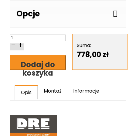
Opcje
ilość
Skrzydło
Suma:
drzwiowe
778,00
zł
DRE
Dodaj do
Premium
koszyka
13
Montaż
Informacje
Opis