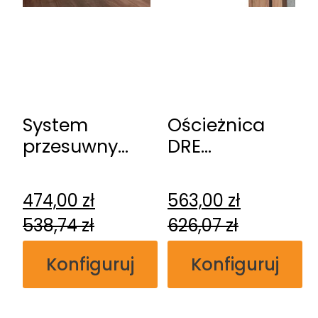
System
Ościeżnica
przesuwny
DRE
DRE
regulowana
naścienny
bezprzylgowa
474,00
zł
563,00
zł
538,74
zł
626,07
zł
Konfiguruj
Konfiguruj