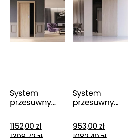
System
System
przesuwny
przesuwny
DRE Kasetowy
DRE
ościeżnicowy
naścienny
1152,00
zł
953,00
zł
Spazio CD
1308,72
zł
1082,40
zł