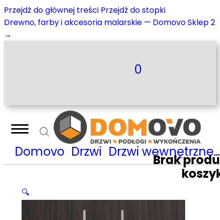
Przejdź do głównej treści
Przejdź do stopki
Drewno, farby i akcesoria malarskie — Domovo Sklep 2
→
0
Domovo
Drzwi
Drzwi wewnętrzne
Brak prod
koszy
🔍