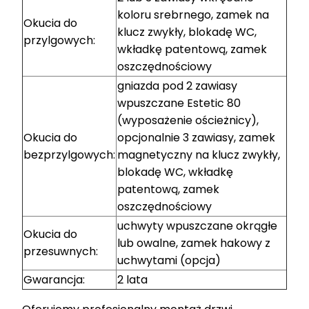
koloru srebrnego, zamek na
Okucia do
klucz zwykły, blokadę WC,
przylgowych:
wkładkę patentową, zamek
oszczędnościowy
gniazda pod 2 zawiasy
wpuszczane Estetic 80
(wyposażenie ościeżnicy),
Okucia do
opcjonalnie 3 zawiasy, zamek
bezprzylgowych:
magnetyczny na klucz zwykły,
blokadę WC, wkładkę
patentową, zamek
oszczędnościowy
uchwyty wpuszczane okrągłe
Okucia do
lub owalne, zamek hakowy z
przesuwnych:
uchwytami (opcja)
Gwarancja:
2 lata