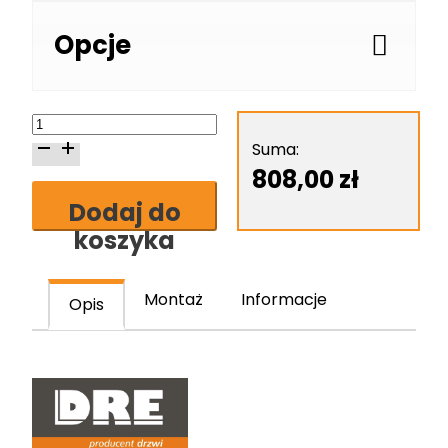
Opcje
ilość
Skrzydło
Suma:
drzwiowe
808,00
zł
DRE
Dodaj do
Galeria
koszyka
Alu
30
Montaż
Informacje
Opis