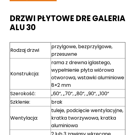
DRZWI PŁYTOWE DRE GALERIA
ALU 30
przylgowe, bezprzylgowe,
Rodzaj drzwi
przesuwne
rama z drewna iglastego,
wypełnienie płyta wiórowa
Konstrukcja:
otworowa, wstawki aluminiowe
8×2 mm
Szerokość:
„60”, „70”, „80”, „90”, „100”
Szklenie:
brak
tuleje, podcięcie wentylacyjne,
Wentylacja:
kratka tworzywowa, kratka
aluminiowa
2 lub 3 zawiasy wkręcane