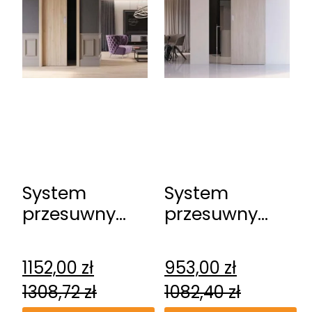
System
System
przesuwny
przesuwny
DRE Kasetowy
DRE
ościeżnicowy
naścienny
1152,00
zł
953,00
zł
Spazio CD
1308,72
zł
1082,40
zł