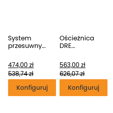
System
Ościeżnica
przesuwny
DRE
DRE
regulowana
naścienny
bezprzylgowa
474,00
zł
563,00
zł
538,74
zł
626,07
zł
Konfiguruj
Konfiguruj