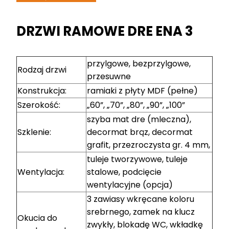
DRZWI RAMOWE DRE ENA 3
przylgowe, bezprzylgowe,
Rodzaj drzwi
przesuwne
Konstrukcja:
ramiaki z płyty MDF (pełne)
Szerokość:
„60”, „70”, „80”, „90”, „100”
szyba mat dre (mleczna),
Szklenie:
decormat brąz, decormat
grafit, przezroczysta gr. 4 mm,
tuleje tworzywowe, tuleje
Wentylacja:
stalowe, podcięcie
wentylacyjne (opcja)
3 zawiasy wkręcane koloru
srebrnego, zamek na klucz
Okucia do
zwykły, blokadę WC, wkładkę