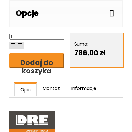
Opcje
ilość
Skrzydło
Suma:
drzwiowe
786,00
zł
DRE
Dodaj do
Ena
koszyka
3
Montaż
Informacje
Opis