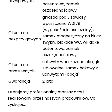
przylgowych:
patentową, zamek
oszczędnościowy
gniazda pod 3 zawiasy
wpuszczane W0178
(wyposażenie ościeżnicy),
Okucia do
zamek magnetyczny na klucz
bezprzylgowych:
zwykły, blokadę WC, wkładkę
patentową, zamek
oszczędnościowy
uchwyty wpuszczane okrągłe
Okucia do
lub owalne, zamek hakowy z
przesuwnych:
uchwytami (opcja)
Gwarancja:
2 lata
Oferujemy profesjonalny montaż drzwi
realizowany przez naszych pracowników. Co
zyskujesz: