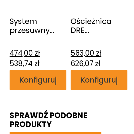
System
Ościeżnica
przesuwny
DRE
DRE
regulowana
naścienny
bezprzylgowa
474,00
zł
563,00
zł
538,74
zł
626,07
zł
Konfiguruj
Konfiguruj
SPRAWDŹ PODOBNE
PRODUKTY