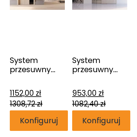
System
System
przesuwny
przesuwny
DRE Kasetowy
DRE
ościeżnicowy
naścienny
1152,00
zł
953,00
zł
Spazio CD
1308,72
zł
1082,40
zł
Konfiguruj
Konfiguruj