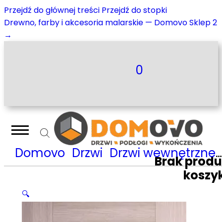
Przejdź do głównej treści
Przejdź do stopki
Drewno, farby i akcesoria malarskie — Domovo Sklep 2
→
0
Domovo
Drzwi
Drzwi wewnętrzne
Brak prod
koszy
🔍