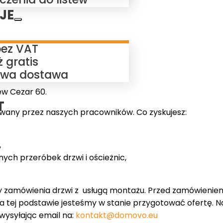
JE
bez VAT
 gratis
wa dostawa
ew Cezar 60.
T
owany przez naszych pracowników. Co zyskujesz:
,
nych przeróbek drzwi i ościeżnic,
y zamówienia drzwi z usługą montażu. Przed zamówienie
 na tej podstawie jesteśmy w stanie przygotować ofertę. 
 wysyłając email na:
kontakt@domovo.eu