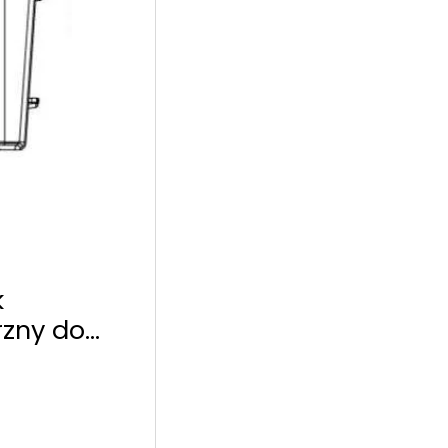
k
zny do
ezar 60