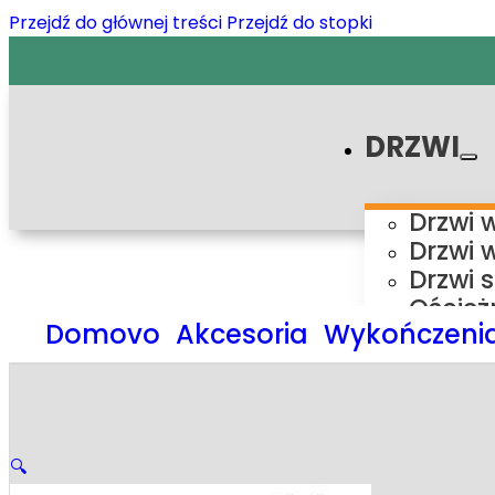
Przejdź do głównej treści
Przejdź do stopki
DRZWI
Drzwi 
Drzwi 
Drzwi 
Oścież
Domovo
Akcesoria
Wykończenia
Ośc
Ośc
Ośc
Ośc
Syste
🔍