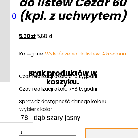
do listew Cezar 60
(kpl. z uchwytem)
0
5,30
zł
5,88
zł
Kategorie:
Wykończenia do listew
,
Akcesoria
Brak produktów w
Czas realizacji około 6-8 tygodni
koszyku.
Czas realizacji około 7-8 tygodni
Sprawdź dostępność danego koloru
Wybierz kolor
ilość