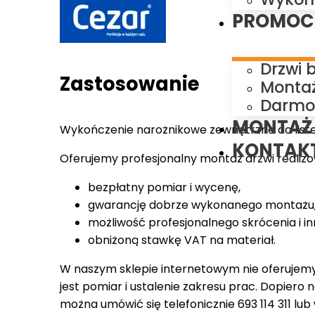
PROMOC
Drzwi 
Zastosowanie
Montaż
Darmo
MONTAŻ
Wykończenie narożnikowe zewnętrzne do list
KONTAK
Oferujemy profesjonalny montaż drzwi realiz
bezpłatny pomiar i wycenę,
gwarancję dobrze wykonanego montażu
możliwość profesjonalnego skrócenia i in
obniżoną stawkę VAT na materiał.
W naszym sklepie internetowym nie oferujem
jest pomiar i ustalenie zakresu prac. Dopiero
można umówić się telefonicznie 693 114 311 lub