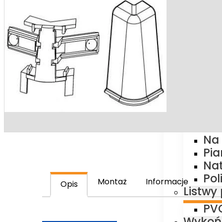
OKUCIA
Klamk
Szyldy
AKCESOR
Podkł
Ak
Fol
Na
Pi
Na
Po
Montaż
Informacje
Opis
Listwy
PV
Wykońc