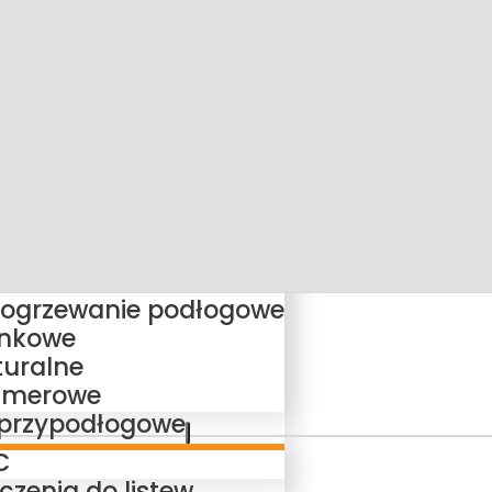
i
IA
ady
ustyczne
ie
 ogrzewanie podłogowe
ankowe
turalne
limerowe
 przypodłogowe
C
zenia do listew