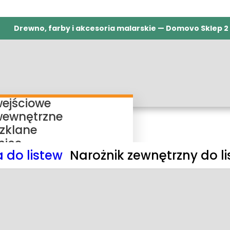
Drewno, farby i akcesoria malarskie — Domovo Sklep 2
wejściowe
wewnętrzne
szklane
nice
 do listew
Narożnik zewnętrzny do l
ieżnice regulowane
ieżnice bezprzylgowe
ieżnice rewersyjne
ieżnice stałe
my przesuwne