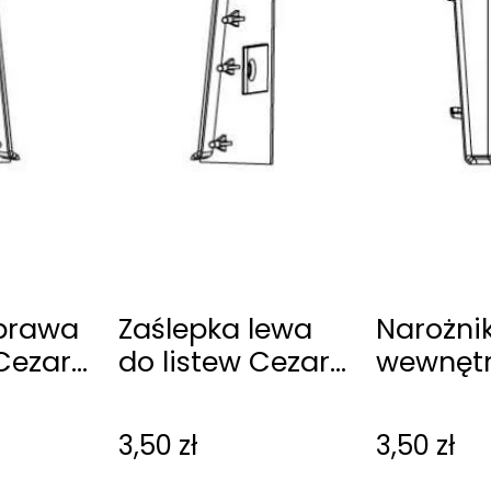
 prawa
Zaślepka lewa
Narożni
 Cezar
do listew Cezar
wewnętr
60
listew C
3,50
zł
3,50
zł