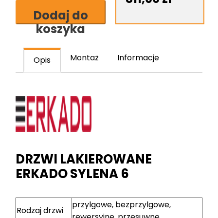
6
Dodaj do
skrzydło
koszyka
drzwiowe
lakierowane
Montaż
Informacje
Opis
DRZWI LAKIEROWANE
ERKADO SYLENA 6
przylgowe, bezprzylgowe,
Rodzaj drzwi
rewersyjne, przesuwne