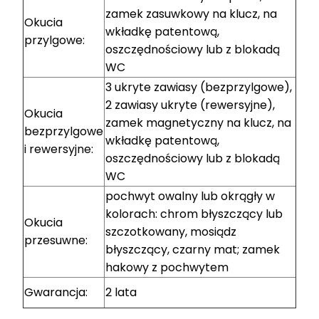
zamek zasuwkowy na klucz, na
Okucia
wkładkę patentową,
przylgowe:
oszczędnościowy lub z blokadą
WC
3 ukryte zawiasy (bezprzylgowe),
2 zawiasy ukryte (rewersyjne),
Okucia
zamek magnetyczny na klucz, na
bezprzylgowe
wkładkę patentową,
i rewersyjne:
oszczędnościowy lub z blokadą
WC
pochwyt owalny lub okrągły w
kolorach: chrom błyszczący lub
Okucia
szczotkowany, mosiądz
przesuwne:
błyszczący, czarny mat; zamek
hakowy z pochwytem
Gwarancja:
2 lata