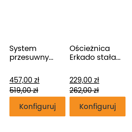
System
Ościeżnica
przesuwny
Erkado stała
Erkado
przylgowa
naścienny
457,00
zł
229,00
zł
519,00
zł
262,00
zł
Konfiguruj
Konfiguruj