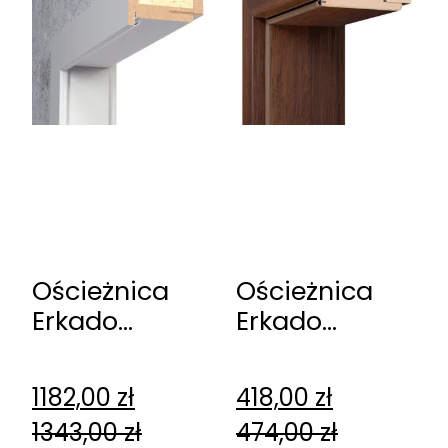
Ościeżnica
Ościeżnica
Erkado
Erkado
rewersyjna
regulowana
przylgowa
1182,00
zł
418,00
zł
1343,00
zł
474,00
zł