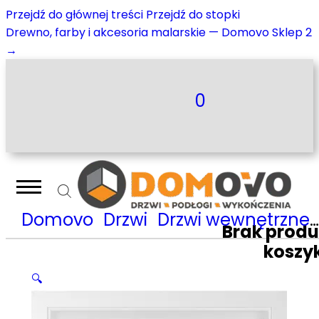
Przejdź do głównej treści
Przejdź do stopki
Drewno, farby i akcesoria malarskie — Domovo Sklep 2
→
0
Domovo
Drzwi
Drzwi wewnętrzne
Brak prod
koszy
🔍