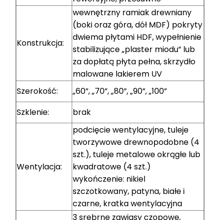
wewnętrzny ramiak drewniany
(boki oraz góra, dół MDF) pokryty
dwiema płytami HDF, wypełnienie
Konstrukcja:
stabilizujące „plaster miodu” lub
za dopłatą płyta pełna, skrzydło
malowane lakierem UV
Szerokość:
„60”, „70”, „80”, „90”, „100”
Szklenie:
brak
podcięcie wentylacyjne, tuleje
tworzywowe drewnopodobne (4
szt.), tuleje metalowe okrągłe lub
Wentylacja:
kwadratowe (4 szt.)
wykończenie: nikiel
szczotkowany, patyna, białe i
czarne, kratka wentylacyjna
3 srebrne zawiasy czopowe,