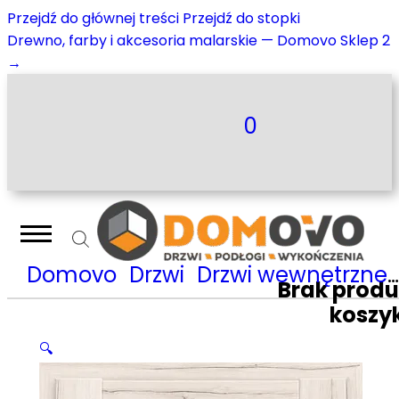
Przejdź do głównej treści
Przejdź do stopki
Drewno, farby i akcesoria malarskie — Domovo Sklep 2
→
0
Domovo
Drzwi
Drzwi wewnętrzne
Brak prod
koszy
🔍