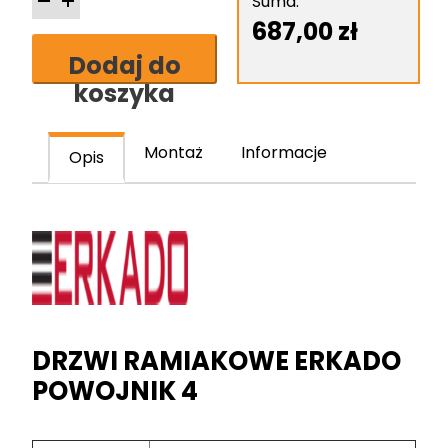
Erkado
Suma:
Powojnik
687,00
zł
4
Dodaj do
skrzydło
koszyka
drzwiowe
ramiakowe
stile
Montaż
Informacje
Opis
DRZWI RAMIAKOWE ERKADO
POWOJNIK 4