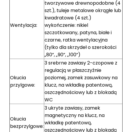
tworzywowe drewnopodobne (4
szt.), tuleje metalowe okrągłe lub
kwadratowe (4 szt.)
Wentylacja:
wykończenie: nikiel
szczotkowany, patyna, białe i
czarne, ratka wentylacyjna
(tylko dla skrzydeł o szerokości
„80”, „90”, „100”)
3 srebrne zawiasy 2-czopowe z
regulacją w płaszczyźnie
Okucia
poziomej, zamek zasuwkowy na
przylgowe:
klucz, na wkładkę patentową,
oszczędnościowy lub z blokadą
WC
3 ukryte zawiasy, zamek
magnetyczny na klucz, na
Okucia
wkładkę patentową,
bezprzylgowe:
oszczędnościowy lub z blokadą