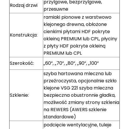
przylgowe, bezprzylgowe,
Rodzaj drzwi
przesuwne
ramiaki pionowe z warstwowo
klejonego drewna, obłożone
cienkimi płytami HDF pokryte
Konstrukcja:
okleiną PREMIUM lub CPL, płyciny
z płyty HDF pokryte okleiną
PREMIUM lub CPL
Szerokość:
„60”, „70”, „80”, „90”, „100”
szyba hartowana mleczna lub
przeźroczysta, opcjonalnie szkło
klejone VSG 221 szyba mleczna
Szklenie:
bezpieczna obustronnie gładka,
możliwość zmiany strony szklenia
na REWERS (AWERS szklenie
standardowe)
podcięcie wentylacyjne, tuleje