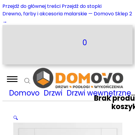
Przejdź do głównej treści
Przejdź do stopki
Drewno, farby i akcesoria malarskie — Domovo Sklep 2
→
0
Domovo
Drzwi
Drzwi wewnętrzne
Brak prod
koszy
🔍