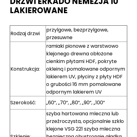
DRZWI ERKADO NEMEZJA 10
LAKIEROWANE
przylgowe, bezprzylgowe,
Rodzaj drzwi
przesuwne
ramiaki pionowe z warstwowo
klejonego drewna obłożone
cienkim płytami HDF, pokryte
Konstrukcja:
okleiną i pomalowane odpornym
lakierem UV, płyciny z płyty HDF
o grubości 16 mm pomalowane
odpornym lakierem UV
Szerokość:
„60”, „70”, „80”, „90”, „100”
szyba hartowana mleczna lub
przeźroczysta, opcjonalnie szkło
klejone VSG 221 szyba mleczna
Szklenie:
bezpieczna obustronnie gładka,