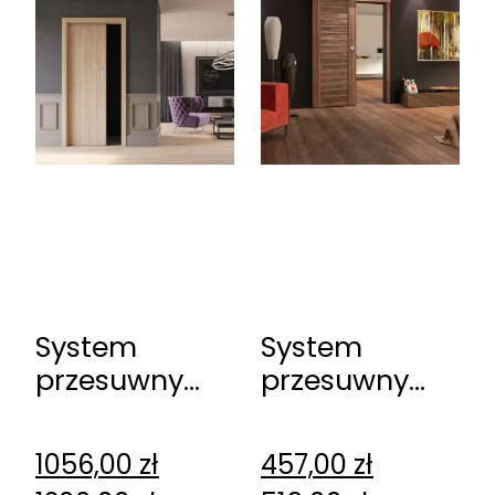
System
System
przesuwny
przesuwny
Erkado
Erkado
Kasetowy
naścienny
1056,00
zł
457,00
zł