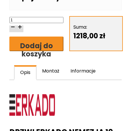
ilość
Erkado
Suma:
Nemezja
1218,00
zł
10
Dodaj do
skrzydło
koszyka
drzwiowe
ramiakowe
lakierowane
Montaż
Informacje
Opis