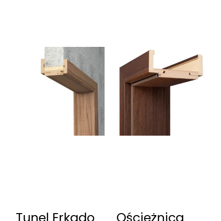
Tunel Erkado
Ościeżnica