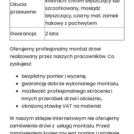
kolorach: chrom błyszczący lub
Okucia
szczotkowany, mosiądz
przesuwne:
błyszczący, czarny mat; zamek
hakowy z pochwytem
Gwarancja:
2 lata
Oferujemy profesjonalny montaż drzwi
realizowany przez naszych pracowników. Co
zyskujesz:
bezpłatny pomiar i wycenę,
gwarancję dobrze wykonanego montażu,
możliwość profesjonalnego skrócenia i
innych przeróbek drzwi i ościeżnic,
obniżoną stawkę VAT na materiał.
W naszym sklepie internetowym nie oferujemy
zamówienia drzwi z usługą montażu. Przed
zamówieniem konieczny jest pomiar i ustalenie