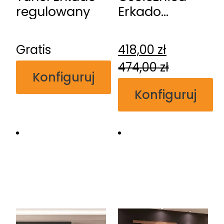
regulowany
Erkado
regulowana
przylgowa
Gratis
418,00
zł
474,00
zł
Konfiguruj
Konfiguruj