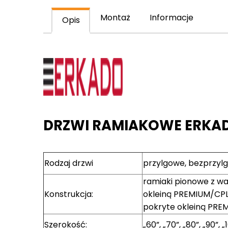
Montaż
Informacje
Opis
DRZWI RAMIAKOWE ERKAD
Rodzaj drzwi
przylgowe, bezprzyl
ramiaki pionowe z w
Konstrukcja:
okleiną PREMIUM/CPL 
pokryte okleiną PRE
Szerokość:
„60”, „70”, „80”, „90”, „