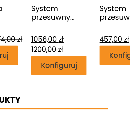
a
System
System
przesuwny
przesuw
na
Erkado
Erkado
a
Kasetowy
naścien
74,00
zł
1056,00
zł
457,00
zł
1200,00
zł
ruj
Konfi
Konfiguruj
UKTY