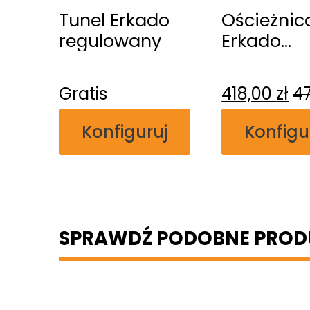
Tunel Erkado
Ościeżnic
regulowany
Erkado
regulowa
przylgow
Gratis
418,00
zł
4
Konfiguruj
Konfigu
SPRAWDŹ PODOBNE PROD