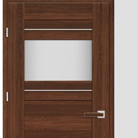
OKUCIA
Klamk
Szyldy
AKCESOR
Podkł
Ak
Fol
Na
Pi
Na
Po
Listwy
PV
Wykońc