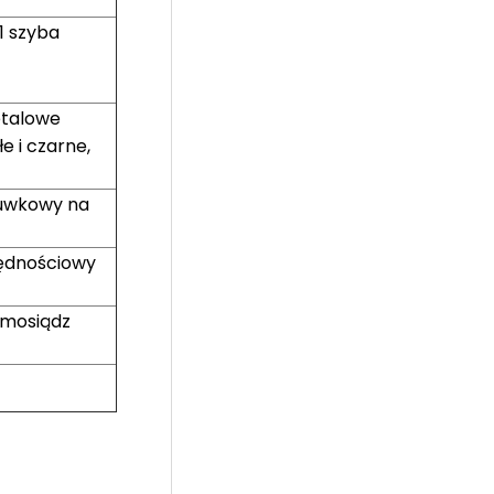
1 szyba
etalowe
e i czarne,
suwkowy na
zędnościowy
 mosiądz