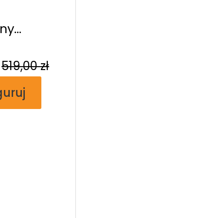
ny
ny
519,00
zł
guruj