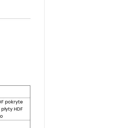
DF pokryte
 płyty HDF
go