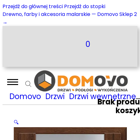
Przejdź do głównej treści
Przejdź do stopki
Drewno, farby i akcesoria malarskie — Domovo Sklep 2
→
0
Domovo
Drzwi
Drzwi wewnętrzne
Brak prod
koszy
🔍