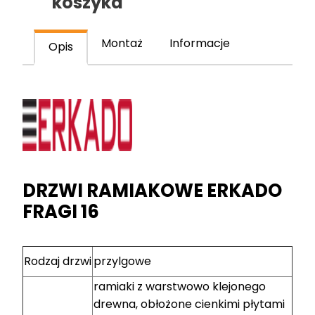
koszyka
drzwiowe
ramiakowe
stile
Montaż
Informacje
Opis
DRZWI RAMIAKOWE ERKADO
FRAGI 16
Rodzaj drzwi
przylgowe
ramiaki z warstwowo klejonego
drewna, obłożone cienkimi płytami