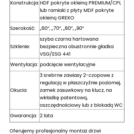
Konstrukcja:
HDF pokryte okleiną PREMIUM/CPL
lub ramiaki z płyty MDF pokryte
okleiną GREKO
Szerokość:
„60”, „70”, „80”, „90”
szyba czarna hartowana
Szklenie:
bezpieczna obustronnie gładka
VSG/ESG 441
Wentylacja:
podcięcie wentylacyjne
3 srebrne zawiasy 2-czopowe z
regulacją w płaszczyźnie poziomej,
Okucia:
zamek zasuwkowy na klucz, na
wkładkę patentową,
oszczędnościowy lub z blokadą WC
Gwarancja:
2 lata
Oferujemy profesjonalny montaż drzwi