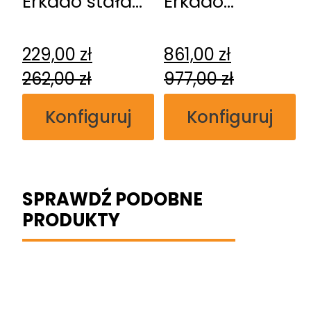
Erkado stała
Erkado
przylgowa
regulowana
bezprzylgowa
229,00
zł
861,00
zł
262,00
zł
977,00
zł
Konfiguruj
Konfiguruj
SPRAWDŹ PODOBNE
PRODUKTY