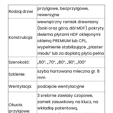
przylgowe, bezprzylgowe,
Rodzaj drzwi
rewersyjne
wewnętrzny ramiak drewniany
(boki oraz góra, dół MDF) pokryty
dwiema płytami HDF oklejonymi
Konstrukcja:
okleiną PREMIUM lub CPL,
wypełnienie stabilizujące „plaster
miodu” lub za dopłatą płyta pełna
Szerokość:
„60”, „70”, „80”, „90”, „100”
szyba hartowana mleczna gr. 8
Szklenie:
mm
Wentylacja:
podcięcie wentylacyjne
3 srebrne zawiasy czopowe,
zamek zasuwkowy na klucz, na
Okucia
wkładkę patentową,
przylgowe: