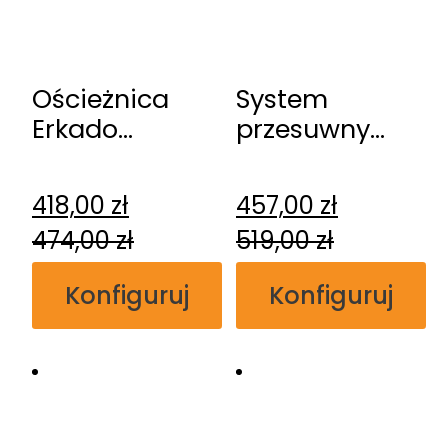
Ościeżnica
System
Erkado
przesuwny
regulowana
Erkado
przylgowa
naścienny
418,00
zł
457,00
zł
474,00
zł
519,00
zł
Konfiguruj
Konfiguruj