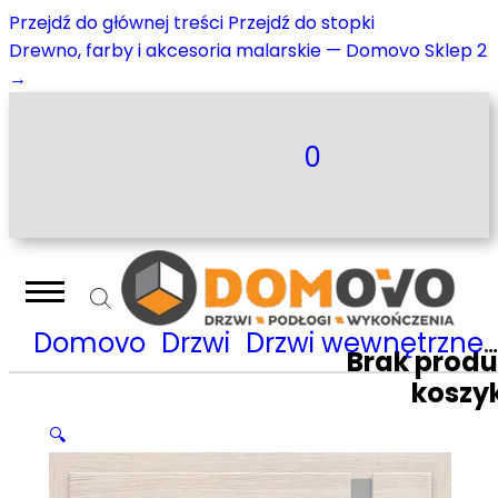
Przejdź do głównej treści
Przejdź do stopki
Drewno, farby i akcesoria malarskie — Domovo Sklep 2
→
0
Domovo
Drzwi
Drzwi wewnętrzne
Brak prod
koszy
🔍