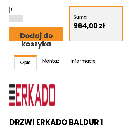
ilość
Erkado
Suma:
Baldur
964,00
zł
1
Dodaj do
skrzydło
koszyka
drzwiowe
Montaż
Informacje
Opis
DRZWI ERKADO BALDUR 1