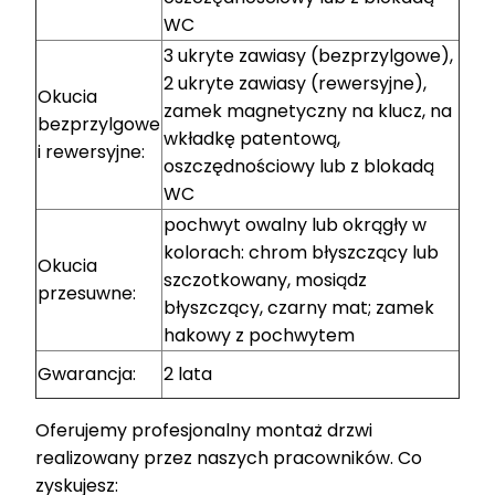
WC
3 ukryte zawiasy (bezprzylgowe),
2 ukryte zawiasy (rewersyjne),
Okucia
zamek magnetyczny na klucz, na
bezprzylgowe
wkładkę patentową,
i rewersyjne:
oszczędnościowy lub z blokadą
WC
pochwyt owalny lub okrągły w
kolorach: chrom błyszczący lub
Okucia
szczotkowany, mosiądz
przesuwne:
błyszczący, czarny mat; zamek
hakowy z pochwytem
Gwarancja:
2 lata
Oferujemy profesjonalny montaż drzwi
realizowany przez naszych pracowników. Co
zyskujesz: