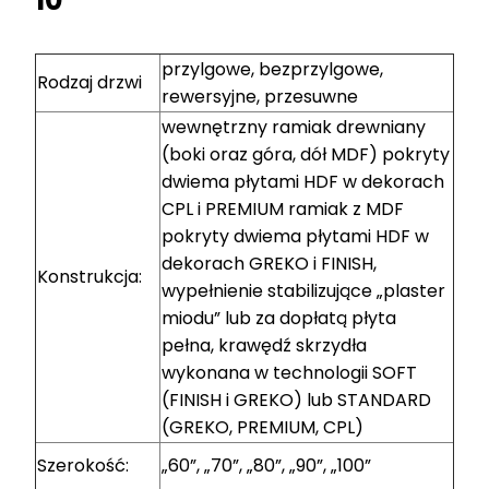
przylgowe, bezprzylgowe,
Rodzaj drzwi
rewersyjne, przesuwne
wewnętrzny ramiak drewniany
(boki oraz góra, dół MDF) pokryty
dwiema płytami HDF w dekorach
CPL i PREMIUM ramiak z MDF
pokryty dwiema płytami HDF w
dekorach GREKO i FINISH,
Konstrukcja:
wypełnienie stabilizujące „plaster
miodu” lub za dopłatą płyta
pełna, krawędź skrzydła
wykonana w technologii SOFT
(FINISH i GREKO) lub STANDARD
(GREKO, PREMIUM, CPL)
Szerokość:
„60”, „70”, „80”, „90”, „100”