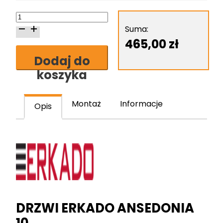
ilość
Erkado
Suma:
Ansedonia
465,00
zł
10
Dodaj do
skrzydło
koszyka
drzwiowe
Montaż
Informacje
Opis
DRZWI ERKADO ANSEDONIA
10