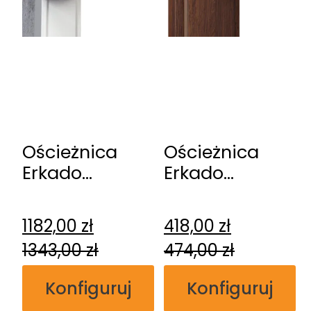
Ościeżnica
Ościeżnica
Erkado
Erkado
rewersyjna
regulowana
przylgowa
1182,00
zł
418,00
zł
1343,00
zł
474,00
zł
Konfiguruj
Konfiguruj