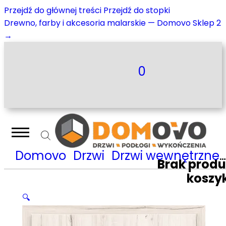
Przejdź do głównej treści
Przejdź do stopki
Drewno, farby i akcesoria malarskie — Domovo Sklep 2
→
0
Domovo
Drzwi
Drzwi wewnętrzne
Brak prod
koszy
🔍