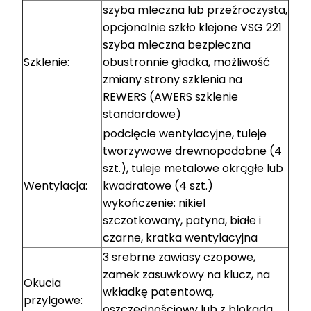
szyba mleczna lub przeźroczysta,
opcjonalnie szkło klejone VSG 221
szyba mleczna bezpieczna
Szklenie:
obustronnie gładka, możliwość
zmiany strony szklenia na
REWERS (AWERS szklenie
standardowe)
podcięcie wentylacyjne, tuleje
tworzywowe drewnopodobne (4
szt.), tuleje metalowe okrągłe lub
Wentylacja:
kwadratowe (4 szt.)
wykończenie: nikiel
szczotkowany, patyna, białe i
czarne, kratka wentylacyjna
3 srebrne zawiasy czopowe,
zamek zasuwkowy na klucz, na
Okucia
wkładkę patentową,
przylgowe:
oszczędnościowy lub z blokadą