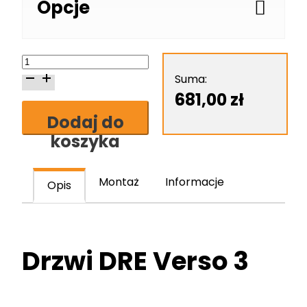
Opcje
ilość
Drzwi
Suma:
DRE
681,00
zł
Verso
Dodaj do
3
koszyka
Montaż
Informacje
Opis
Drzwi DRE Verso 3