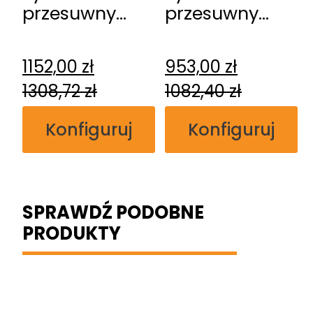
przesuwny
przesuwny
DRE Kasetowy
DRE
ościeżnicowy
naścienny
1152,00
zł
953,00
zł
Spazio CD
1308,72
zł
1082,40
zł
Konfiguruj
Konfiguruj
SPRAWDŹ PODOBNE
PRODUKTY