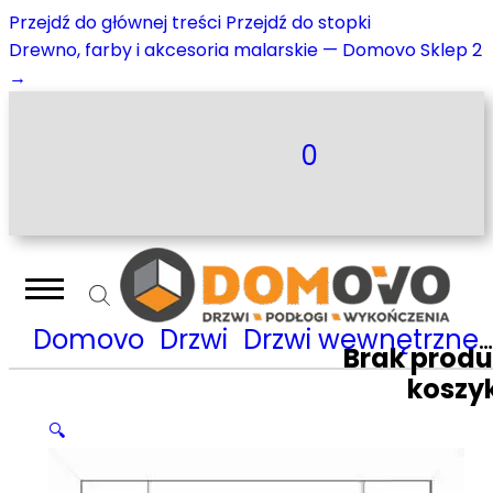
Przejdź do głównej treści
Przejdź do stopki
Drewno, farby i akcesoria malarskie — Domovo Sklep 2
→
0
Domovo
Drzwi
Drzwi wewnętrzne
Brak prod
koszy
🔍